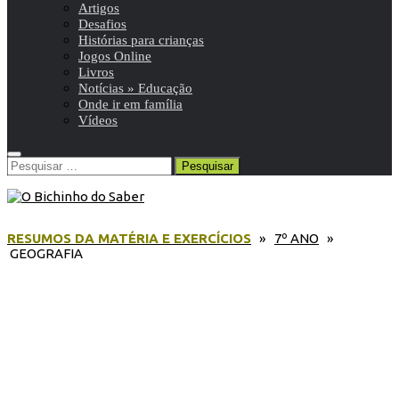
Artigos
Desafios
Histórias para crianças
Jogos Online
Livros
Notícias » Educação
Onde ir em família
Vídeos
Pesquisar
por:
RESUMOS DA MATÉRIA E EXERCÍCIOS
»
7º ANO
»
GEOGRAFIA