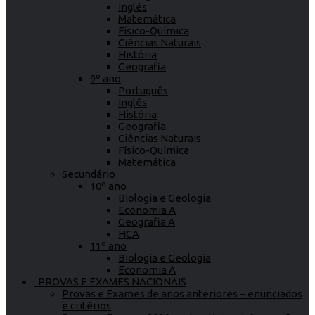
Inglês
Matemática
Físico-Química
Ciências Naturais
História
Geografia
9º ano
Português
Inglês
História
Geografia
Ciências Naturais
Físico-Química
Matemática
Secundário
10º ano
Biologia e Geologia
Economia A
Geografia A
HCA
11º ano
Biologia e Geologia
Economia A
PROVAS E EXAMES NACIONAIS
Provas e Exames de anos anteriores – enunciados
e critérios