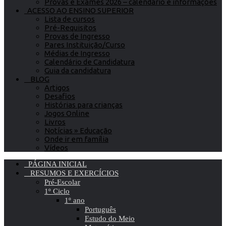
Provas e Exames 2026 – calendário e informações
ACESSO AO ENSINO SUPERIOR
Lista de cursos
Pré-Requisitos
Provas de Ingresso
Pares Instituição/Curso
Médias de Ingresso
Calendário de Candidatura
Guia da candidatura
BLOG
Artigos
Desafios
Histórias para crianças
Jogos Online
Livros
Notícias » Educação
Onde ir em família
Vídeos
PÁGINA INICIAL
RESUMOS E EXERCÍCIOS
Pré-Escolar
1º Ciclo
1º ano
Português
Estudo do Meio