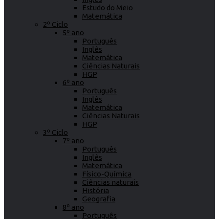
Estudo do Meio
Matemática
2º Ciclo
5º ano
Português
Inglês
Matemática
Ciências Naturais
HGP
6º ano
Português
Inglês
Matemática
Ciências Naturais
HGP
3º Ciclo
7º ano
Português
Inglês
Matemática
Físico-Química
Ciências naturais
História
Geografia
8º ano
Português