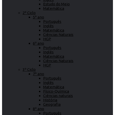
Estudo do Meio
Matemática
2º Ciclo
5º ano
Português
Inglês
Matemática
Ciências Naturais
HGP
6º ano
Português
Inglês
Matemática
Ciências Naturais
HGP
3º Ciclo
7º ano
Português
Inglês
Matemática
Físico-Química
Ciências naturais
História
Geografia
8º ano
Português