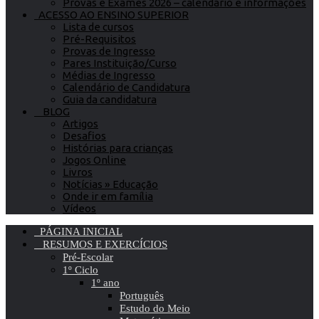
Provas e Exames 2026 – calendário e informações
ACESSO AO ENSINO SUPERIOR
Lista de cursos
Pré-Requisitos
Provas de Ingresso
Pares Instituição/Curso
Médias de Ingresso
Calendário de Candidatura
Guia da candidatura
BLOG
Artigos
Desafios
Histórias para crianças
Jogos Online
Livros
Notícias » Educação
Onde ir em família
Vídeos
PÁGINA INICIAL
RESUMOS E EXERCÍCIOS
Pré-Escolar
1º Ciclo
1º ano
Português
Estudo do Meio