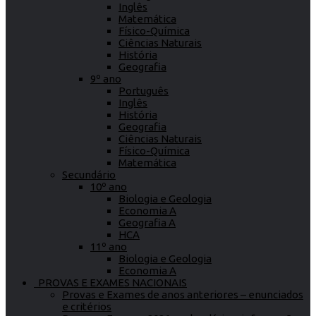
Inglês
Matemática
Físico-Química
Ciências Naturais
História
Geografia
9º ano
Português
Inglês
História
Geografia
Ciências Naturais
Físico-Química
Matemática
Secundário
10º ano
Biologia e Geologia
Economia A
Geografia A
HCA
11º ano
Biologia e Geologia
Economia A
PROVAS E EXAMES NACIONAIS
Provas e Exames de anos anteriores – enunciados
e critérios