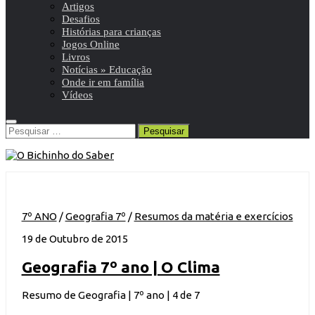
Artigos
Desafios
Histórias para crianças
Jogos Online
Livros
Notícias » Educação
Onde ir em família
Vídeos
Pesquisar
por:
7º ANO
/
Geografia 7º
/
Resumos da matéria e exercícios
19 de Outubro de 2015
Geografia 7º ano | O Clima
Resumo de Geografia | 7º ano | 4 de 7