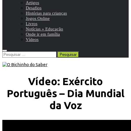
Artigos
Desafios
Histórias para crianças
Jogos Online
Livros
Notícias » Educação
Onde ir em família
Vídeos
Pesquisar
por:
Vídeo: Exército
Português – Dia Mundial
da Voz