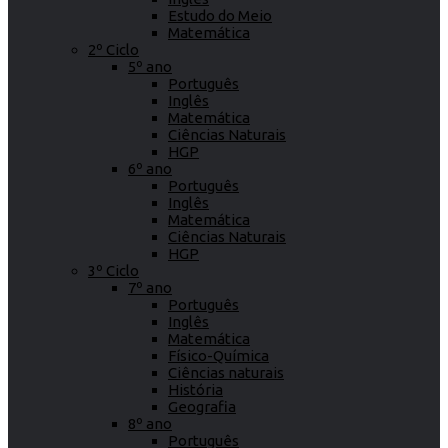
Estudo do Meio
Matemática
2º Ciclo
5º ano
Português
Inglês
Matemática
Ciências Naturais
HGP
6º ano
Português
Inglês
Matemática
Ciências Naturais
HGP
3º Ciclo
7º ano
Português
Inglês
Matemática
Físico-Química
Ciências naturais
História
Geografia
8º ano
Português