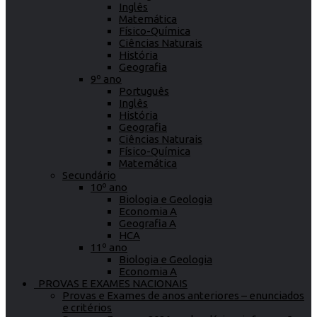
Inglês
Matemática
Físico-Química
Ciências Naturais
História
Geografia
9º ano
Português
Inglês
História
Geografia
Ciências Naturais
Físico-Química
Matemática
Secundário
10º ano
Biologia e Geologia
Economia A
Geografia A
HCA
11º ano
Biologia e Geologia
Economia A
PROVAS E EXAMES NACIONAIS
Provas e Exames de anos anteriores – enunciados
e critérios