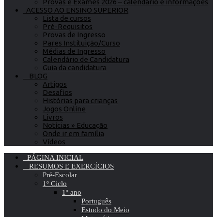
Provas e Exames 2026 – calendário e informações
ACESSO AO ENSINO SUPERIOR
Lista de cursos
Pré-Requisitos
Provas de Ingresso
Pares Instituição/Curso
Médias de Ingresso
Calendário de Candidatura
Guia da candidatura
BLOG
Artigos
Desafios
Histórias para crianças
Jogos Online
Livros
Notícias » Educação
Onde ir em família
Vídeos
PÁGINA INICIAL
RESUMOS E EXERCÍCIOS
Pré-Escolar
1º Ciclo
1º ano
Português
Estudo do Meio