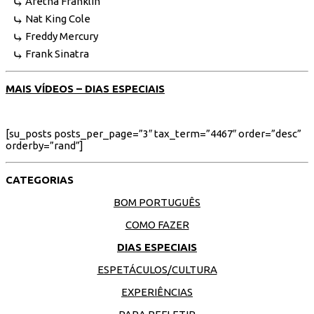
Aretha Franklin
Nat King Cole
Freddy Mercury
Frank Sinatra
MAIS VÍDEOS – DIAS ESPECIAIS
[su_posts posts_per_page=”3″ tax_term=”4467″ order=”desc”
orderby=”rand”]
CATEGORIAS
BOM PORTUGUÊS
COMO FAZER
DIAS ESPECIAIS
ESPETÁCULOS/CULTURA
EXPERIÊNCIAS