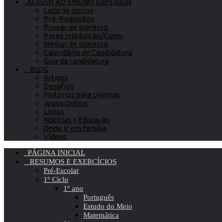
ACESSO AO ENSINO SUPERIOR
Lista de cursos
Pré-Requisitos
Provas de Ingresso
Pares Instituição/Curso
Médias de Ingresso
Calendário de Candidatura
Guia da candidatura
BLOG
Artigos
Desafios
Histórias para crianças
Jogos Online
Livros
Notícias » Educação
Onde ir em família
Vídeos
PÁGINA INICIAL
RESUMOS E EXERCÍCIOS
Pré-Escolar
1º Ciclo
1º ano
Português
Estudo do Meio
Matemática