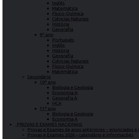
Inglês
Matemática
Físico-Química
Ciências Naturais
História
Geografia
9º ano
Português
Inglês
História
Geografia
Ciências Naturais
Físico-Química
Matemática
Secundário
10º ano
Biologia e Geologia
Economia A
Geografia A
HCA
11º ano
Biologia e Geologia
Economia A
PROVAS E EXAMES NACIONAIS
Provas e Exames de anos anteriores – enunciados e c
Provas e Exames 2026 – calendário e informações