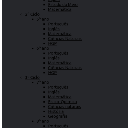
Estudo do Meio
Matemática
2º Ciclo
5º ano
Português
Inglês
Matemática
Ciências Naturais
HGP
6º ano
Português
Inglês
Matemática
Ciências Naturais
HGP
3º Ciclo
7º ano
Português
Inglês
Matemática
Físico-Química
Ciências naturais
História
Geografia
8º ano
Português