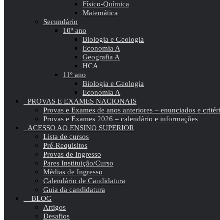
Físico-Química
Matemática
Secundário
10º ano
Biologia e Geologia
Economia A
Geografia A
HCA
11º ano
Biologia e Geologia
Economia A
PROVAS E EXAMES NACIONAIS
Provas e Exames de anos anteriores – enunciados e critér
Provas e Exames 2026 – calendário e informações
ACESSO AO ENSINO SUPERIOR
Lista de cursos
Pré-Requisitos
Provas de Ingresso
Pares Instituição/Curso
Médias de Ingresso
Calendário de Candidatura
Guia da candidatura
BLOG
Artigos
Desafios