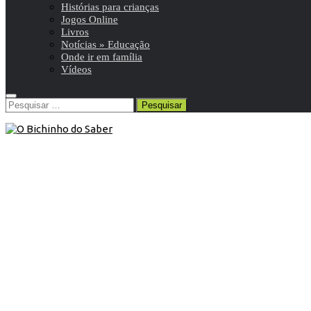
Histórias para crianças
Jogos Online
Livros
Notícias » Educação
Onde ir em família
Vídeos
Pesquisar
por:
Blog
/
Dias especiais
/
Vídeos
16 de Abril de 2020
Vídeo: Exército Português – Dia
Mundial da Voz
“O Amor a Portugal”, de Dulce Pontes, pelas vozes da
Orquestra Ligeira do Exército. Juntos somos mais fortes.