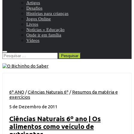
Artigos
Desafios
Histórias para crianças
Jogos Online
Livros
Notícias » Educação
Onde ir em família
Vídeos
Pesquisar
por:
6º ANO
/
Ciências Naturais 6º
/
Resumos da matéria e
exercícios
5 de Dezembro de 2011
Ciências Naturais 6º ano | Os
alimentos como veículo de