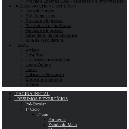
Provas e Exames 2026 – calendário e informações
ACESSO AO ENSINO SUPERIOR
Lista de cursos
Pré-Requisitos
Provas de Ingresso
Pares Instituição/Curso
Médias de Ingresso
Calendário de Candidatura
Guia da candidatura
BLOG
Artigos
Desafios
Histórias para crianças
Jogos Online
Livros
Notícias » Educação
Onde ir em família
Vídeos
PÁGINA INICIAL
RESUMOS E EXERCÍCIOS
Pré-Escolar
1º Ciclo
1º ano
Português
Estudo do Meio