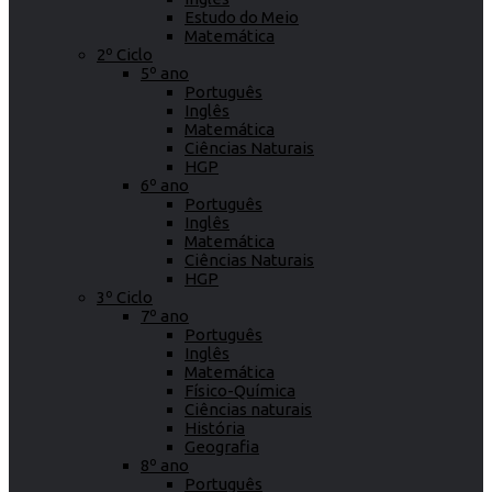
Estudo do Meio
Matemática
2º Ciclo
5º ano
Português
Inglês
Matemática
Ciências Naturais
HGP
6º ano
Português
Inglês
Matemática
Ciências Naturais
HGP
3º Ciclo
7º ano
Português
Inglês
Matemática
Físico-Química
Ciências naturais
História
Geografia
8º ano
Português