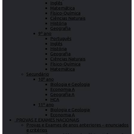
Inglês
Matemática
Físico-Química
Ciências Naturais
História
Geografia
9º ano
Português
Inglês
História
Geografia
Ciências Naturais
Físico-Química
Matemática
Secundário
10º ano
Biologia e Geologia
Economia A
Geografia A
HCA
11º ano
Biologia e Geologia
Economia A
PROVAS E EXAMES NACIONAIS
Provas e Exames de anos anteriores – enunciados
e critérios