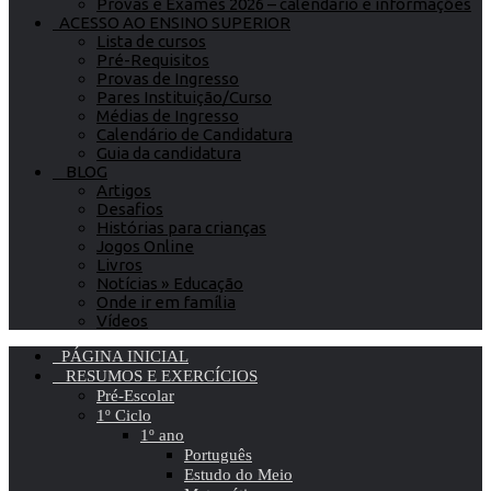
Provas e Exames 2026 – calendário e informações
ACESSO AO ENSINO SUPERIOR
Lista de cursos
Pré-Requisitos
Provas de Ingresso
Pares Instituição/Curso
Médias de Ingresso
Calendário de Candidatura
Guia da candidatura
BLOG
Artigos
Desafios
Histórias para crianças
Jogos Online
Livros
Notícias » Educação
Onde ir em família
Vídeos
PÁGINA INICIAL
RESUMOS E EXERCÍCIOS
Pré-Escolar
1º Ciclo
1º ano
Português
Estudo do Meio