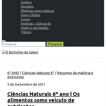
Artigos
Desafios
Histórias para crianças
Jogos Online
Livros
Notícias » Educação
Onde ir em família
Vídeos
Pesquisar
por:
6º ANO
/
Ciências Naturais 6º
/
Resumos da matéria e
exercícios
5 de Dezembro de 2011
Ciências Naturais 6º ano | Os
alimentos como veículo de