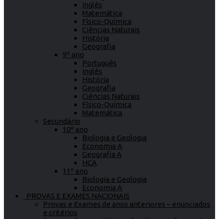
Inglês
Matemática
Físico-Química
Ciências Naturais
História
Geografia
9º ano
Português
Inglês
História
Geografia
Ciências Naturais
Físico-Química
Matemática
Secundário
10º ano
Biologia e Geologia
Economia A
Geografia A
HCA
11º ano
Biologia e Geologia
Economia A
PROVAS E EXAMES NACIONAIS
Provas e Exames de anos anteriores – enunciados
e critérios