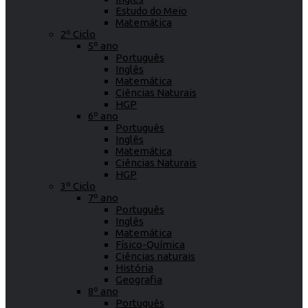
Estudo do Meio
Matemática
2º Ciclo
5º ano
Português
Inglês
Matemática
Ciências Naturais
HGP
6º ano
Português
Inglês
Matemática
Ciências Naturais
HGP
3º Ciclo
7º ano
Português
Inglês
Matemática
Físico-Química
Ciências naturais
História
Geografia
8º ano
Português