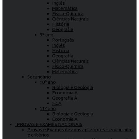
Inglês
Matemática
Físico-Química
Ciências Naturais
História
Geografia
9º ano
Português
Inglês
História
Geografia
Ciências Naturais
Físico-Química
Matemática
Secundário
10º ano
Biologia e Geologia
Economia A
Geografia A
HCA
11º ano
Biologia e Geologia
Economia A
PROVAS E EXAMES NACIONAIS
Provas e Exames de anos anteriores – enunciados
e critérios