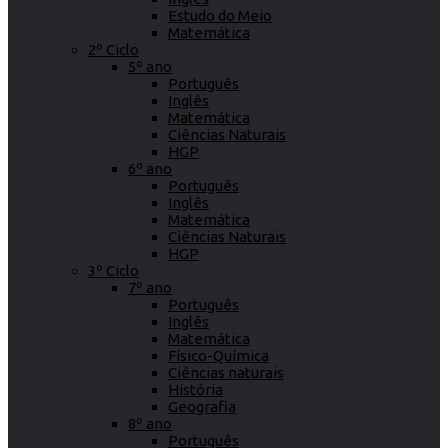
Estudo do Meio
Matemática
2º Ciclo
5º ano
Português
Inglês
Matemática
Ciências Naturais
HGP
6º ano
Português
Inglês
Matemática
Ciências Naturais
HGP
3º Ciclo
7º ano
Português
Inglês
Matemática
Físico-Química
Ciências naturais
História
Geografia
8º ano
Português