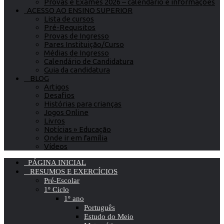
Provas e Exames 2026 – calendário e informações
ACESSO AO ENSINO SUPERIOR
Lista de cursos
Pré-Requisitos
Provas de Ingresso
Pares Instituição/Curso
Médias de Ingresso
Calendário de Candidatura
Guia da candidatura
BLOG
Artigos
Desafios
Histórias para crianças
Jogos Online
Livros
Notícias » Educação
Onde ir em família
Vídeos
PÁGINA INICIAL
RESUMOS E EXERCÍCIOS
Pré-Escolar
1º Ciclo
1º ano
Português
Estudo do Meio