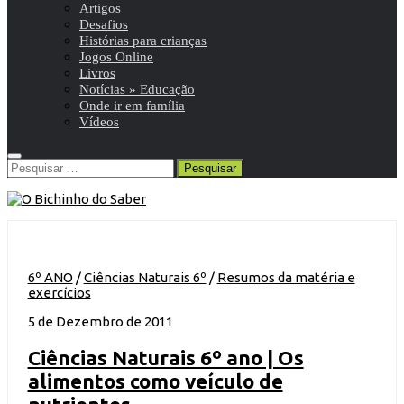
Artigos
Desafios
Histórias para crianças
Jogos Online
Livros
Notícias » Educação
Onde ir em família
Vídeos
Pesquisar
por:
6º ANO
/
Ciências Naturais 6º
/
Resumos da matéria e
exercícios
5 de Dezembro de 2011
Ciências Naturais 6º ano | Os
alimentos como veículo de