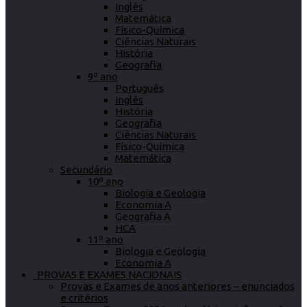
Inglês
Matemática
Físico-Química
Ciências Naturais
História
Geografia
9º ano
Português
Inglês
História
Geografia
Ciências Naturais
Físico-Química
Matemática
Secundário
10º ano
Biologia e Geologia
Economia A
Geografia A
HCA
11º ano
Biologia e Geologia
Economia A
PROVAS E EXAMES NACIONAIS
Provas e Exames de anos anteriores – enunciados
e critérios