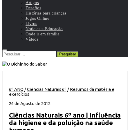
Artigos
Desafios
Histórias para crianças
Jogos Online
Livros
Notícias » Educação
Onde ir em família
Vídeos
Pesquisar
por:
6º ANO
/
Ciências Naturais 6º
/
Resumos da matéria e
exercícios
26 de Agosto de 2012
Ciências Naturais 6º ano | Influência
da higiene e da poluição na saúde