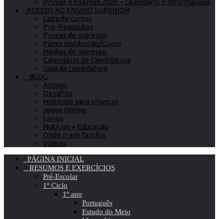
Provas e Exames 2026 – calendário e informações
ACESSO AO ENSINO SUPERIOR
Lista de cursos
Pré-Requisitos
Provas de Ingresso
Pares Instituição/Curso
Médias de Ingresso
Calendário de Candidatura
Guia da candidatura
BLOG
Artigos
Desafios
Histórias para crianças
Jogos Online
Livros
Notícias » Educação
Onde ir em família
Vídeos
PÁGINA INICIAL
RESUMOS E EXERCÍCIOS
Pré-Escolar
1º Ciclo
1º ano
Português
Estudo do Meio