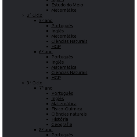
Estudo do Meio
Matemática
2º Ciclo
5º ano
Português
Inglês
Matemática
Ciências Naturais
HGP
6º ano
Português
Inglês
Matemática
Ciências Naturais
HGP
3º Ciclo
7º ano
Português
Inglês
Matemática
Físico-Química
Ciências naturais
História
Geografia
8º ano
Português