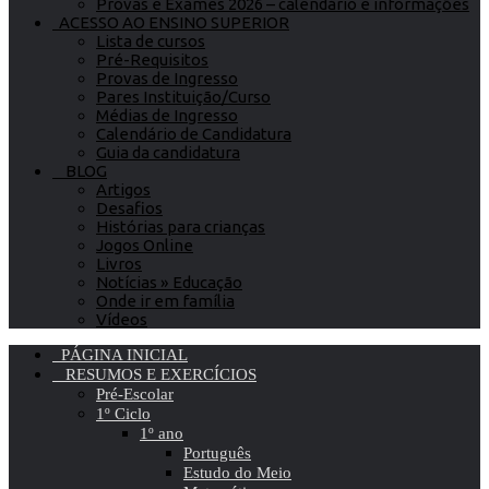
Provas e Exames 2026 – calendário e informações
ACESSO AO ENSINO SUPERIOR
Lista de cursos
Pré-Requisitos
Provas de Ingresso
Pares Instituição/Curso
Médias de Ingresso
Calendário de Candidatura
Guia da candidatura
BLOG
Artigos
Desafios
Histórias para crianças
Jogos Online
Livros
Notícias » Educação
Onde ir em família
Vídeos
PÁGINA INICIAL
RESUMOS E EXERCÍCIOS
Pré-Escolar
1º Ciclo
1º ano
Português
Estudo do Meio