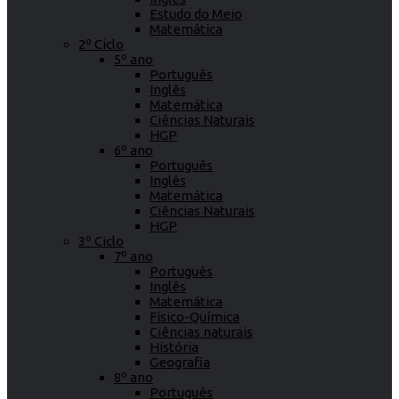
Estudo do Meio
Matemática
2º Ciclo
5º ano
Português
Inglês
Matemática
Ciências Naturais
HGP
6º ano
Português
Inglês
Matemática
Ciências Naturais
HGP
3º Ciclo
7º ano
Português
Inglês
Matemática
Físico-Química
Ciências naturais
História
Geografia
8º ano
Português