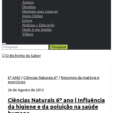
Artigos
Desafios
Histórias para crianças
Jogos Online
Livros
Notícias » Educação
Onde ir em família
Vídeos
Pesquisar
por:
6º ANO
/
Ciências Naturais 6º
/
Resumos da matéria e
exercícios
26 de Agosto de 2012
Ciências Naturais 6º ano | Influência
da higiene e da poluição na saúde