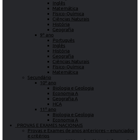
Inglês
Matemática
Físico-Química
Ciências Naturais
História
Geografia
9º ano
Português
Inglês
História
Geografia
Ciências Naturais
Físico-Química
Matemática
Secundário
10º ano
Biologia e Geologia
Economia A
Geografia A
HCA
11º ano
Biologia e Geologia
Economia A
PROVAS E EXAMES NACIONAIS
Provas e Exames de anos anteriores – enunciados
e critérios