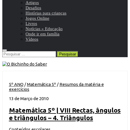
Artigos
Desafios
Histórias para crianças
Jogos Online
Livros
Notícias » Educação
Onde ir em família
Vídeos
Pesquisar
por:
5º ANO
/
Matemática 5º
/
Resumos da matéria e
exercícios
13 de Março de 2010
Matemática 5º | VIII Rectas, ângulos
e triângulos – 4. Triângulos
Conteúdos escolares