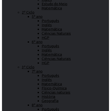
Estudo do Meio
Matemática
2º Ciclo
5º ano
Português
Inglês
Matemática
Ciências Naturais
HGP
6º ano
Português
Inglês
Matemática
Ciências Naturais
HGP
3º Ciclo
7º ano
Português
Inglês
Matemática
Físico-Química
Ciências naturais
História
Geografia
8º ano
Português