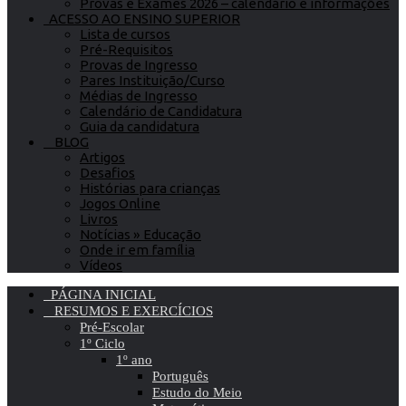
Provas e Exames 2026 – calendário e informações
ACESSO AO ENSINO SUPERIOR
Lista de cursos
Pré-Requisitos
Provas de Ingresso
Pares Instituição/Curso
Médias de Ingresso
Calendário de Candidatura
Guia da candidatura
BLOG
Artigos
Desafios
Histórias para crianças
Jogos Online
Livros
Notícias » Educação
Onde ir em família
Vídeos
PÁGINA INICIAL
RESUMOS E EXERCÍCIOS
Pré-Escolar
1º Ciclo
1º ano
Português
Estudo do Meio