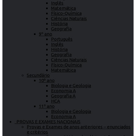
Inglês
Matemática
Físico-Química
Ciências Naturais
História
Geografia
9º ano
Português
Inglês
História
Geografia
Ciências Naturais
Físico-Química
Matemática
Secundário
10º ano
Biologia e Geologia
Economia A
Geografia A
HCA
11º ano
Biologia e Geologia
Economia A
PROVAS E EXAMES NACIONAIS
Provas e Exames de anos anteriores – enunciados
e critérios