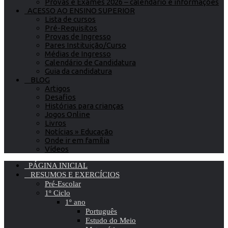
Provas e Exames 2026 – calendário e informações
ACESSO AO ENSINO SUPERIOR
Lista de cursos
Pré-Requisitos
Provas de Ingresso
Pares Instituição/Curso
Médias de Ingresso
Calendário de Candidatura
Guia da candidatura
BLOG
Artigos
Desafios
Histórias para crianças
Jogos Online
Livros
Notícias » Educação
Onde ir em família
Vídeos
PÁGINA INICIAL
RESUMOS E EXERCÍCIOS
Pré-Escolar
1º Ciclo
1º ano
Português
Estudo do Meio