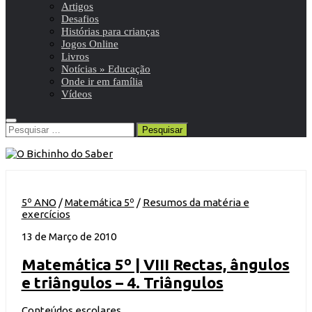
Artigos
Desafios
Histórias para crianças
Jogos Online
Livros
Notícias » Educação
Onde ir em família
Vídeos
Pesquisar
por:
5º ANO
/
Matemática 5º
/
Resumos da matéria e
exercícios
13 de Março de 2010
Matemática 5º | VIII Rectas, ângulos
e triângulos – 4. Triângulos
Conteúdos escolares