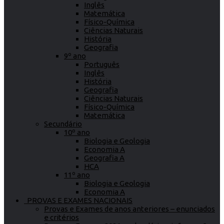
Inglês
Matemática
Físico-Química
Ciências Naturais
História
Geografia
9º ano
Português
Inglês
História
Geografia
Ciências Naturais
Físico-Química
Matemática
Secundário
10º ano
Biologia e Geologia
Economia A
Geografia A
HCA
11º ano
Biologia e Geologia
Economia A
PROVAS E EXAMES NACIONAIS
Provas e Exames de anos anteriores – enunciados
e critérios