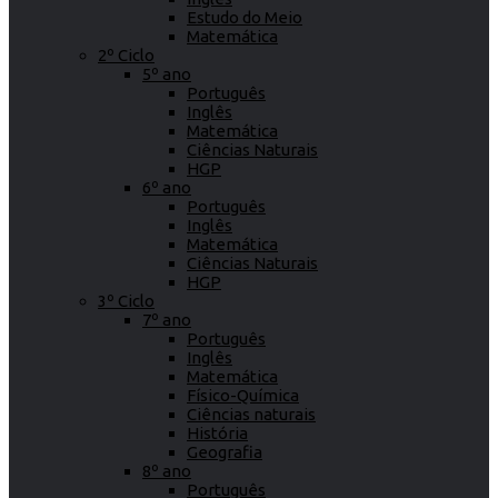
Estudo do Meio
Matemática
2º Ciclo
5º ano
Português
Inglês
Matemática
Ciências Naturais
HGP
6º ano
Português
Inglês
Matemática
Ciências Naturais
HGP
3º Ciclo
7º ano
Português
Inglês
Matemática
Físico-Química
Ciências naturais
História
Geografia
8º ano
Português