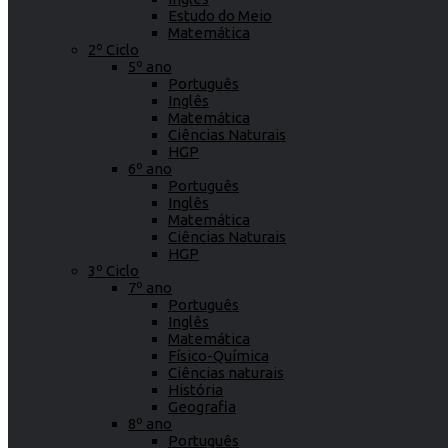
Estudo do Meio
Matemática
2º Ciclo
5º ano
Português
Inglês
Matemática
Ciências Naturais
HGP
6º ano
Português
Inglês
Matemática
Ciências Naturais
HGP
3º Ciclo
7º ano
Português
Inglês
Matemática
Físico-Química
Ciências naturais
História
Geografia
8º ano
Português