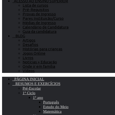
ACESSO AO ENSINO SUPERIOR
Lista de cursos
Pré-Requisitos
Provas de Ingresso
Pares Instituição/Curso
Médias de Ingresso
Calendário de Candidatura
Guia da candidatura
BLOG
Artigos
Desafios
Histórias para crianças
Jogos Online
Livros
Notícias » Educação
Onde ir em família
Vídeos
PÁGINA INICIAL
RESUMOS E EXERCÍCIOS
Pré-Escolar
1º Ciclo
1º ano
Português
Estudo do Meio
Matemática