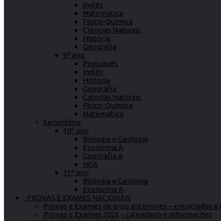
Inglês
Matemática
Físico-Química
Ciências Naturais
História
Geografia
9º ano
Português
Inglês
História
Geografia
Ciências Naturais
Físico-Química
Matemática
Secundário
10º ano
Biologia e Geologia
Economia A
Geografia A
HCA
11º ano
Biologia e Geologia
Economia A
PROVAS E EXAMES NACIONAIS
Provas e Exames de anos anteriores – enunciados e c
Provas e Exames 2026 – calendário e informações