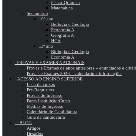
Físico-Química
Matemática
Secundário
10º ano
Biologia e Geologia
Economia A
Geografia A
HCA
11º ano
Biologia e Geologia
Economia A
PROVAS E EXAMES NACIONAIS
Provas e Exames de anos anteriores – enunciados e critér
Provas e Exames 2026 – calendário e informações
ACESSO AO ENSINO SUPERIOR
Lista de cursos
Pré-Requisitos
Provas de Ingresso
Pares Instituição/Curso
Médias de Ingresso
Calendário de Candidatura
Guia da candidatura
BLOG
Artigos
Desafios