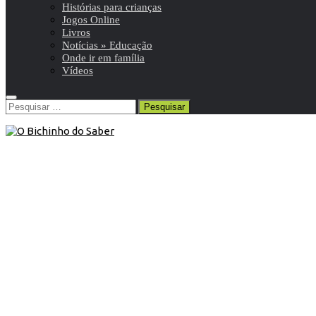
Histórias para crianças
Jogos Online
Livros
Notícias » Educação
Onde ir em família
Vídeos
Pesquisar
por:
5º ANO
/
Matemática 5º
/
Resumos da matéria e
exercícios
13 de Março de 2010
Matemática 5º | VIII Rectas, ângulos
e triângulos – 4. Triângulos
Conteúdos escolares
5º ano | Matemática
Rectas, ângulos e triângulos – Triângulos