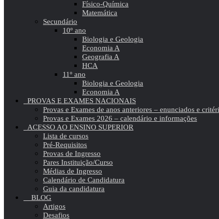
Físico-Química
Matemática
Secundário
10º ano
Biologia e Geologia
Economia A
Geografia A
HCA
11º ano
Biologia e Geologia
Economia A
PROVAS E EXAMES NACIONAIS
Provas e Exames de anos anteriores – enunciados e critér
Provas e Exames 2026 – calendário e informações
ACESSO AO ENSINO SUPERIOR
Lista de cursos
Pré-Requisitos
Provas de Ingresso
Pares Instituição/Curso
Médias de Ingresso
Calendário de Candidatura
Guia da candidatura
BLOG
Artigos
Desafios