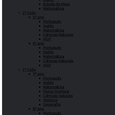
Estudo do Meio
Matemática
2º Ciclo
5º ano
Português
Inglês
Matemática
Ciências Naturais
HGP
6º ano
Português
Inglês
Matemática
Ciências Naturais
HGP
3º Ciclo
7º ano
Português
Inglês
Matemática
Físico-Química
Ciências naturais
História
Geografia
8º ano
Português