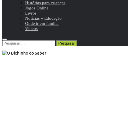
Histórias para crianças
Jogos Online
Livros
Notícias » Educação
Onde ir em família
Vídeos
Pesquisar
por:
Contos
/
Histórias para crianças
/
Plano Nacional de
Leitura
9 de Junho de 2020
Conto | O Dia em que me Tornei
Pássaro
“No dia em que começou a escola, apaixonei-me”. Intensa
e comovente a história do menino que se apaixona, pela