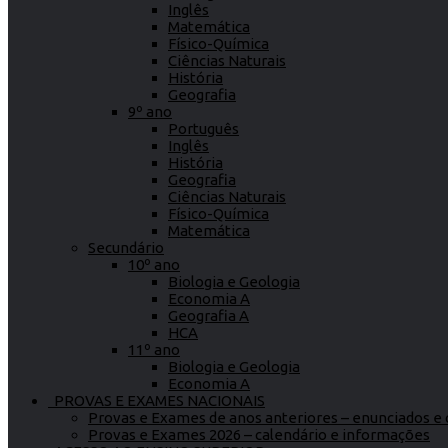
Inglês
Matemática
Físico-Química
Ciências Naturais
História
Geografia
9º ano
Português
Inglês
História
Geografia
Ciências Naturais
Físico-Química
Matemática
Secundário
10º ano
Biologia e Geologia
Economia A
Geografia A
HCA
11º ano
Biologia e Geologia
Economia A
PROVAS E EXAMES NACIONAIS
Provas e Exames de anos anteriores – enunciados e c
Provas e Exames 2026 – calendário e informações