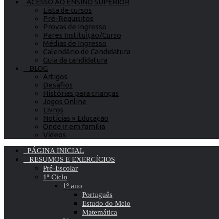
ACESSO AO ENSINO SUPERIOR
Lista de cursos
Pré-Requisitos
Provas de Ingresso
Pares Instituição/Curso
Médias de Ingresso
Calendário de Candidatura
Guia da candidatura
BLOG
Artigos
Desafios
Histórias para crianças
Jogos Online
Livros
Notícias » Educação
Onde ir em família
Vídeos
PÁGINA INICIAL
RESUMOS E EXERCÍCIOS
Pré-Escolar
1º Ciclo
1º ano
Português
Estudo do Meio
Matemática