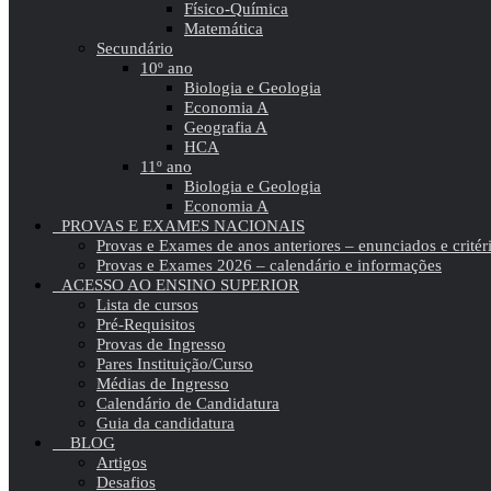
Físico-Química
Matemática
Secundário
10º ano
Biologia e Geologia
Economia A
Geografia A
HCA
11º ano
Biologia e Geologia
Economia A
PROVAS E EXAMES NACIONAIS
Provas e Exames de anos anteriores – enunciados e critér
Provas e Exames 2026 – calendário e informações
ACESSO AO ENSINO SUPERIOR
Lista de cursos
Pré-Requisitos
Provas de Ingresso
Pares Instituição/Curso
Médias de Ingresso
Calendário de Candidatura
Guia da candidatura
BLOG
Artigos
Desafios