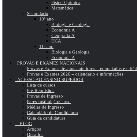
Físico-Química
Matemática
Secundário
10º ano
Biologia e Geologia
Economia A
Geografia A
HCA
11º ano
Biologia e Geologia
Economia A
PROVAS E EXAMES NACIONAIS
Provas e Exames de anos anteriores – enunciados e critér
Provas e Exames 2026 – calendário e informações
ACESSO AO ENSINO SUPERIOR
Lista de cursos
Pré-Requisitos
Provas de Ingresso
Pares Instituição/Curso
Médias de Ingresso
Calendário de Candidatura
Guia da candidatura
BLOG
Artigos
Desafios