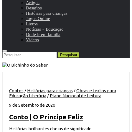
Artigos
Desafios
Histórias para crianças
Jogos Online
Livros
Notícias » Educação
Onde ir em família
Vídeos
Pesquisar
por:
Contos
/
Histórias para crianças
/
Obras e textos para
Educação Literária
/
Plano Nacional de Leitura
9 de Setembro de 2020
Conto | O Príncipe Feliz
Histórias brilhantes cheias de significado.