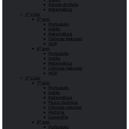
Estudo do Meio
Matemática
2º Ciclo
5º ano
Português
Inglês
Matemática
Ciências Naturais
HGP
6º ano
Português
Inglês
Matemática
Ciências Naturais
HGP
3º Ciclo
7º ano
Português
Inglês
Matemática
Físico-Química
Ciências naturais
História
Geografia
8º ano
Português