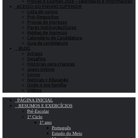
Provas e Exames 2026 – calendário e informações
ACESSO AO ENSINO SUPERIOR
Lista de cursos
Pré-Requisitos
Provas de Ingresso
Pares Instituição/Curso
Médias de Ingresso
Calendário de Candidatura
Guia da candidatura
BLOG
Artigos
Desafios
Histórias para crianças
Jogos Online
Livros
Notícias » Educação
Onde ir em família
Vídeos
PÁGINA INICIAL
RESUMOS E EXERCÍCIOS
Pré-Escolar
1º Ciclo
1º ano
Português
Estudo do Meio