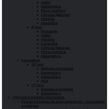
Inglês
Matemática
Físico-Química
Ciências Naturais
História
Geografia
9º ano
Português
Inglês
História
Geografia
Ciências Naturais
Físico-Química
Matemática
Secundário
10º ano
Biologia e Geologia
Economia A
Geografia A
HCA
11º ano
Biologia e Geologia
Economia A
PROVAS E EXAMES NACIONAIS
Provas e Exames de anos anteriores – enunciados
e critérios