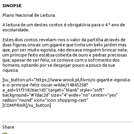
SINOPSE
Plano Nacional de Leitura.
A leitura de um destes contos é obrigatória para o 4.º ano de
escolaridade.
Estes dois contos revelam-nos o valor da partilha através de
duas figuras únicas: um gigante que tinha um belo jardim mas
que, por ser muito egoísta, não deixava ninguém brincar nele;
um príncipe feito estátua coberta de ouro e pedras preciosas
que, apesar de ser feliz, se comove com o sofrimento dos
homens, optando por se despojar pouco a pouco da sua
riqueza.
[su_button url=”https://www.wook.pt/livro/o-gigante-egoista-
e-o-principe-feliz-oscar-wilde/14845258?
a_aid=51f31826ac1d3″ target=”blank” style=”soft”
background=”#7dac2d” size=”4″ wide=”no” center=”yes”
radius=”round” icon=”icon: shopping-cart”
]COMPRAR[/su_button]
Share