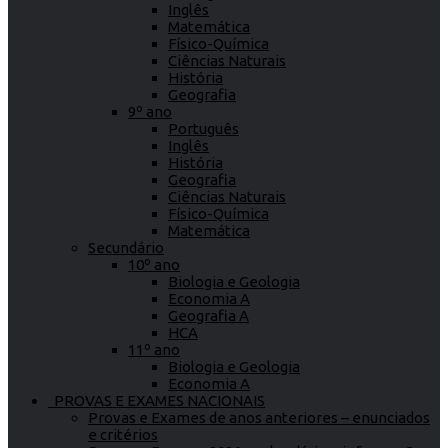
Inglês
Matemática
Físico-Química
Ciências Naturais
História
Geografia
9º ano
Português
Inglês
História
Geografia
Ciências Naturais
Físico-Química
Matemática
Secundário
10º ano
Biologia e Geologia
Economia A
Geografia A
HCA
11º ano
Biologia e Geologia
Economia A
PROVAS E EXAMES NACIONAIS
Provas e Exames de anos anteriores – enunciados
e critérios