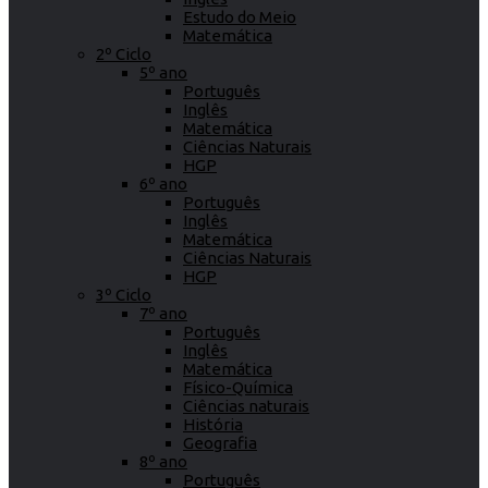
Estudo do Meio
Matemática
2º Ciclo
5º ano
Português
Inglês
Matemática
Ciências Naturais
HGP
6º ano
Português
Inglês
Matemática
Ciências Naturais
HGP
3º Ciclo
7º ano
Português
Inglês
Matemática
Físico-Química
Ciências naturais
História
Geografia
8º ano
Português