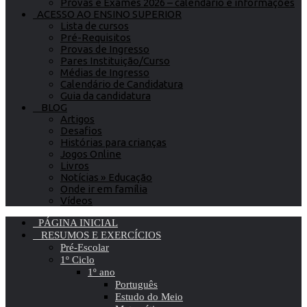
Provas e Exames 2026 – calendário e informações
ACESSO AO ENSINO SUPERIOR
Lista de cursos
Pré-Requisitos
Provas de Ingresso
Pares Instituição/Curso
Médias de Ingresso
Calendário de Candidatura
Guia da candidatura
BLOG
Artigos
Desafios
Histórias para crianças
Jogos Online
Livros
Notícias » Educação
Onde ir em família
Vídeos
PÁGINA INICIAL
RESUMOS E EXERCÍCIOS
Pré-Escolar
1º Ciclo
1º ano
Português
Estudo do Meio