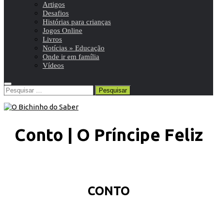
Artigos
Desafios
Histórias para crianças
Jogos Online
Livros
Notícias » Educação
Onde ir em família
Vídeos
Pesquisar
por:
Conto | O Príncipe Feliz
CONTO