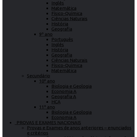
Inglês
Matemática
Físico-Química
Ciências Naturais
História
Geografia
9º ano
Português
Inglês
História
Geografia
Ciências Naturais
Físico-Química
Matemática
Secundário
10º ano
Biologia e Geologia
Economia A
Geografia A
HCA
11º ano
Biologia e Geologia
Economia A
PROVAS E EXAMES NACIONAIS
Provas e Exames de anos anteriores – enunciados
e critérios