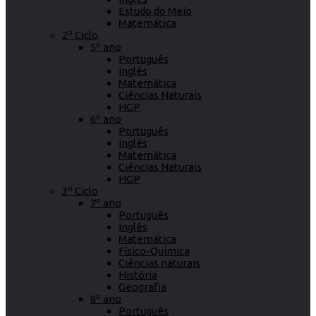
Estudo do Meio
Matemática
2º Ciclo
5º ano
Português
Inglês
Matemática
Ciências Naturais
HGP
6º ano
Português
Inglês
Matemática
Ciências Naturais
HGP
3º Ciclo
7º ano
Português
Inglês
Matemática
Físico-Química
Ciências naturais
História
Geografia
8º ano
Português