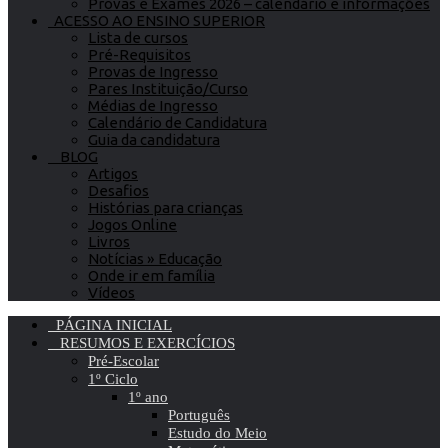
Provas e Exames 2026 – calendário e informações
ACESSO AO ENSINO SUPERIOR
Lista de cursos
Pré-Requisitos
Provas de Ingresso
Pares Instituição/Curso
Médias de Ingresso
Calendário de Candidatura
Guia da candidatura
BLOG
Artigos
Desafios
Histórias para crianças
Jogos Online
Livros
Notícias » Educação
Onde ir em família
Vídeos
PÁGINA INICIAL
RESUMOS E EXERCÍCIOS
Pré-Escolar
1º Ciclo
1º ano
Português
Estudo do Meio