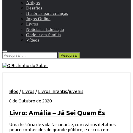
Artigos
Desafios
Histórias para crianças
Jogos Online
Livros
Notícias » Educação
Onde ir em família
Vídeos
Pesquisar
por:
Blog
/
Livros
/
Livros infantis/juvenis
8 de Outubro de 2020
Livro: Amália – Já Sei Quem És
Uma história de vida fascinante, com vários detalhes
pouco conhecidos do grande público, e escrita em