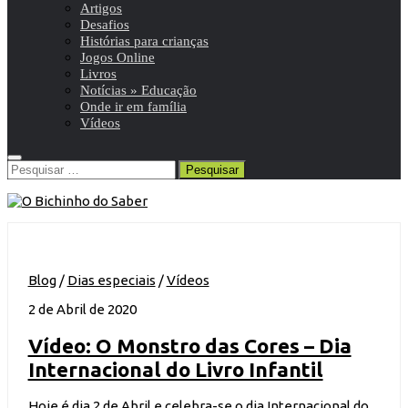
Artigos
Desafios
Histórias para crianças
Jogos Online
Livros
Notícias » Educação
Onde ir em família
Vídeos
Pesquisar
por:
Blog
/
Dias especiais
/
Vídeos
2 de Abril de 2020
Vídeo: O Monstro das Cores – Dia
Internacional do Livro Infantil
Hoje é dia 2 de Abril e celebra-se o dia Internacional do