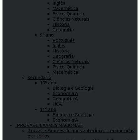
Inglês
Matemática
Físico-Química
Ciências Naturais
História
Geografia
9º ano
Português
Inglês
História
Geografia
Ciências Naturais
Físico-Química
Matemática
Secundário
10º ano
Biologia e Geologia
Economia A
Geografia A
HCA
11º ano
Biologia e Geologia
Economia A
PROVAS E EXAMES NACIONAIS
Provas e Exames de anos anteriores – enunciados
e critérios