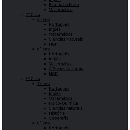
Estudo do Meio
Matemática
2º Ciclo
5º ano
Português
Inglês
Matemática
Ciências Naturais
HGP
6º ano
Português
Inglês
Matemática
Ciências Naturais
HGP
3º Ciclo
7º ano
Português
Inglês
Matemática
Físico-Química
Ciências naturais
História
Geografia
8º ano
Português