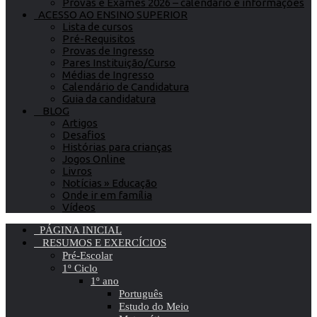
Provas e Exames 2026 – calendário e informações
ACESSO AO ENSINO SUPERIOR
Lista de cursos
Pré-Requisitos
Provas de Ingresso
Pares Instituição/Curso
Médias de Ingresso
Calendário de Candidatura
Guia da candidatura
BLOG
Artigos
Desafios
Histórias para crianças
Jogos Online
Livros
Notícias » Educação
Onde ir em família
Vídeos
PÁGINA INICIAL
RESUMOS E EXERCÍCIOS
Pré-Escolar
1º Ciclo
1º ano
Português
Estudo do Meio