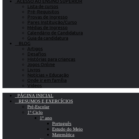
ACESSO AO ENSINO SUPERIOR
Lista de cursos
Pré-Requisitos
Provas de Ingresso
Pares Instituição/Curso
Médias de Ingresso
Calendário de Candidatura
Guia da candidatura
BLOG
Artigos
Desafios
Histórias para crianças
Jogos Online
Livros
Notícias » Educação
Onde ir em família
Vídeos
PÁGINA INICIAL
RESUMOS E EXERCÍCIOS
Pré-Escolar
1º Ciclo
1º ano
Português
Estudo do Meio
Matemática