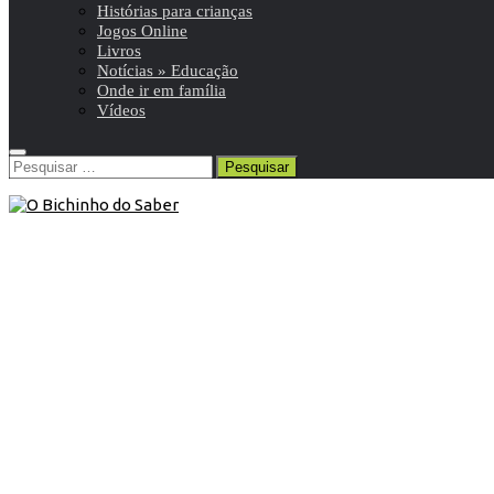
Histórias para crianças
Jogos Online
Livros
Notícias » Educação
Onde ir em família
Vídeos
Pesquisar
por:
Contos
/
Histórias para crianças
/
Plano Nacional de
Leitura
22 de Junho de 2020
Conto | Estava a Pensar
Um livro que nos faz ler através do olhar de uma criança,
das sensações que o mundo que a rodeia lhe provoca.