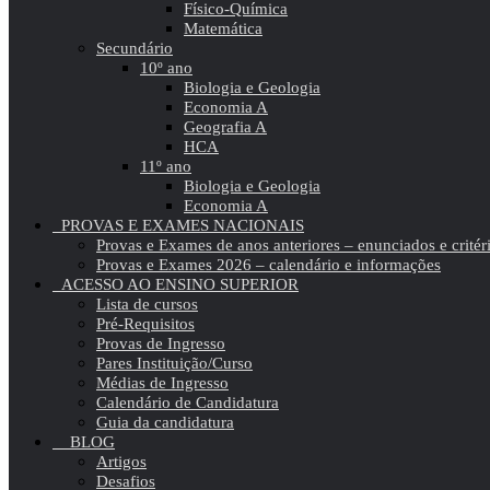
Físico-Química
Matemática
Secundário
10º ano
Biologia e Geologia
Economia A
Geografia A
HCA
11º ano
Biologia e Geologia
Economia A
PROVAS E EXAMES NACIONAIS
Provas e Exames de anos anteriores – enunciados e critér
Provas e Exames 2026 – calendário e informações
ACESSO AO ENSINO SUPERIOR
Lista de cursos
Pré-Requisitos
Provas de Ingresso
Pares Instituição/Curso
Médias de Ingresso
Calendário de Candidatura
Guia da candidatura
BLOG
Artigos
Desafios