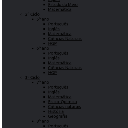
Estudo do Meio
Matemática
2º Ciclo
5º ano
Português
Inglês
Matemática
Ciências Naturais
HGP
6º ano
Português
Inglês
Matemática
Ciências Naturais
HGP
3º Ciclo
7º ano
Português
Inglês
Matemática
Físico-Química
Ciências naturais
História
Geografia
8º ano
Português