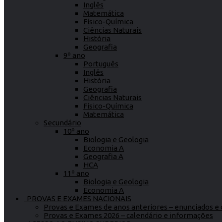
Inglês
Matemática
Físico-Química
Ciências Naturais
História
Geografia
9º ano
Português
Inglês
História
Geografia
Ciências Naturais
Físico-Química
Matemática
Secundário
10º ano
Biologia e Geologia
Economia A
Geografia A
HCA
11º ano
Biologia e Geologia
Economia A
PROVAS E EXAMES NACIONAIS
Provas e Exames de anos anteriores – enunciados e c
Provas e Exames 2026 – calendário e informações