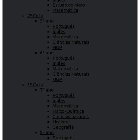
Estudo do Meio
Matemática
2º Ciclo
5º ano
Português
Inglês
Matemática
Ciências Naturais
HGP
6º ano
Português
Inglês
Matemática
Ciências Naturais
HGP
3º Ciclo
7º ano
Português
Inglês
Matemática
Físico-Química
Ciências naturais
História
Geografia
8º ano
Português