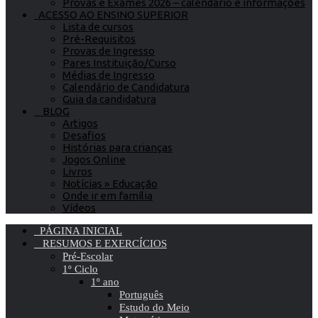
Provas e Exames 2026 – calendário e informações
ACESSO AO ENSINO SUPERIOR
Lista de cursos
Pré-Requisitos
Provas de Ingresso
Pares Instituição/Curso
Médias de Ingresso
Calendário de Candidatura
Guia da candidatura
BLOG
Artigos
Desafios
Histórias para crianças
Jogos Online
Livros
Notícias » Educação
Onde ir em família
Vídeos
PÁGINA INICIAL
RESUMOS E EXERCÍCIOS
Pré-Escolar
1º Ciclo
1º ano
Português
Estudo do Meio