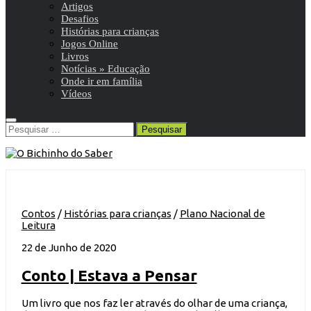
Artigos
Desafios
Histórias para crianças
Jogos Online
Livros
Notícias » Educação
Onde ir em família
Vídeos
Pesquisar
por:
Contos
/
Histórias para crianças
/
Plano Nacional de
Leitura
22 de Junho de 2020
Conto | Estava a Pensar
Um livro que nos faz ler através do olhar de uma criança,