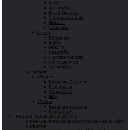
Inglês
Matemática
Físico-Química
Ciências Naturais
História
Geografia
9º ano
Português
Inglês
História
Geografia
Ciências Naturais
Físico-Química
Matemática
Secundário
10º ano
Biologia e Geologia
Economia A
Geografia A
HCA
11º ano
Biologia e Geologia
Economia A
PROVAS E EXAMES NACIONAIS
Provas e Exames de anos anteriores – enunciados
e critérios