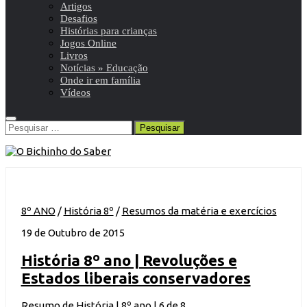
Artigos
Desafios
Histórias para crianças
Jogos Online
Livros
Notícias » Educação
Onde ir em família
Vídeos
Pesquisar
por:
8º ANO
/
História 8º
/
Resumos da matéria e exercícios
19 de Outubro de 2015
História 8º ano | Revoluções e
Estados liberais conservadores
Resumo de História | 8º ano | 6 de 8