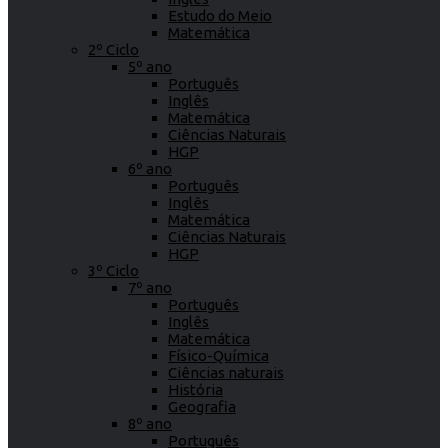
Estudo do Meio
Matemática
2º Ciclo
5º ano
Português
Inglês
Matemática
Ciências Naturais
HGP
6º ano
Português
Inglês
Matemática
Ciências Naturais
HGP
3º Ciclo
7º ano
Português
Inglês
Matemática
Físico-Química
Ciências naturais
História
Geografia
8º ano
Português