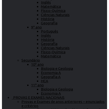
Inglês
Matemática
Físico-Química
Ciências Naturais
História
Geografia
9º ano
Português
Inglês
História
Geografia
Ciências Naturais
Físico-Química
Matemática
Secundário
10º ano
Biologia e Geologia
Economia A
Geografia A
HCA
11º ano
Biologia e Geologia
Economia A
PROVAS E EXAMES NACIONAIS
Provas e Exames de anos anteriores – enunciados
e critérios