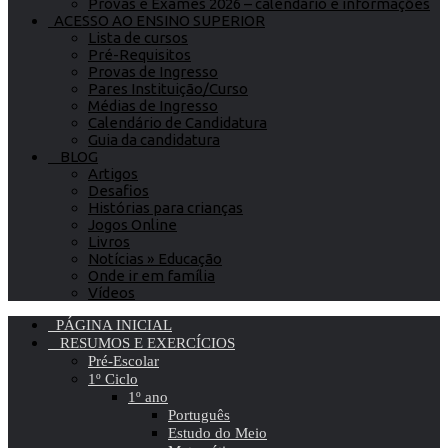
Provas e Exames 2026 – calendário e informações
ACESSO AO ENSINO SUPERIOR
Lista de cursos
Pré-Requisitos
Provas de Ingresso
Pares Instituição/Curso
Médias de Ingresso
Calendário de Candidatura
Guia da candidatura
BLOG
Artigos
Desafios
Histórias para crianças
Jogos Online
Livros
Notícias » Educação
Onde ir em família
Vídeos
PÁGINA INICIAL
RESUMOS E EXERCÍCIOS
Pré-Escolar
1º Ciclo
1º ano
Português
Estudo do Meio