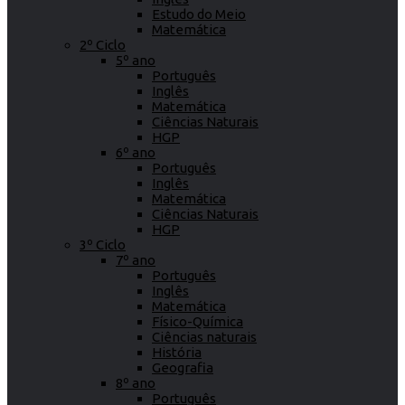
Estudo do Meio
Matemática
2º Ciclo
5º ano
Português
Inglês
Matemática
Ciências Naturais
HGP
6º ano
Português
Inglês
Matemática
Ciências Naturais
HGP
3º Ciclo
7º ano
Português
Inglês
Matemática
Físico-Química
Ciências naturais
História
Geografia
8º ano
Português