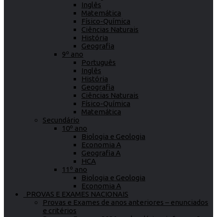
Inglês
Matemática
Físico-Química
Ciências Naturais
História
Geografia
9º ano
Português
Inglês
História
Geografia
Ciências Naturais
Físico-Química
Matemática
Secundário
10º ano
Biologia e Geologia
Economia A
Geografia A
HCA
11º ano
Biologia e Geologia
Economia A
PROVAS E EXAMES NACIONAIS
Provas e Exames de anos anteriores – enunciados
e critérios