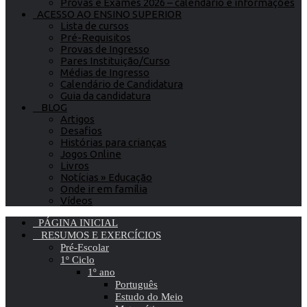
Provas e Exames 2026 – calendário e informações
ACESSO AO ENSINO SUPERIOR
Lista de cursos
Pré-Requisitos
Provas de Ingresso
Pares Instituição/Curso
Médias de Ingresso
Calendário de Candidatura
Guia da candidatura
BLOG
Artigos
Desafios
Histórias para crianças
Jogos Online
Livros
Notícias » Educação
Onde ir em família
Vídeos
PÁGINA INICIAL
RESUMOS E EXERCÍCIOS
Pré-Escolar
1º Ciclo
1º ano
Português
Estudo do Meio