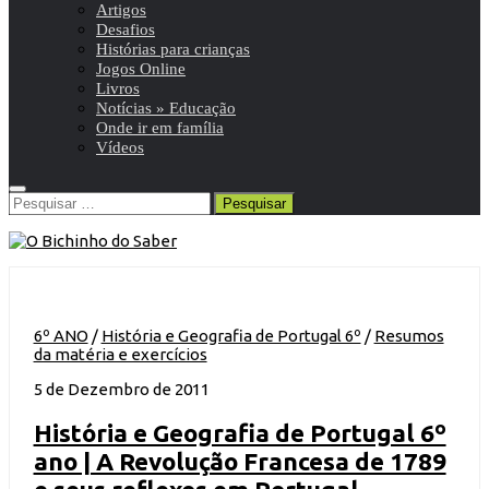
Artigos
Desafios
Histórias para crianças
Jogos Online
Livros
Notícias » Educação
Onde ir em família
Vídeos
Pesquisar
por:
6º ANO
/
História e Geografia de Portugal 6º
/
Resumos
da matéria e exercícios
5 de Dezembro de 2011
História e Geografia de Portugal 6º
ano | A Revolução Francesa de 1789