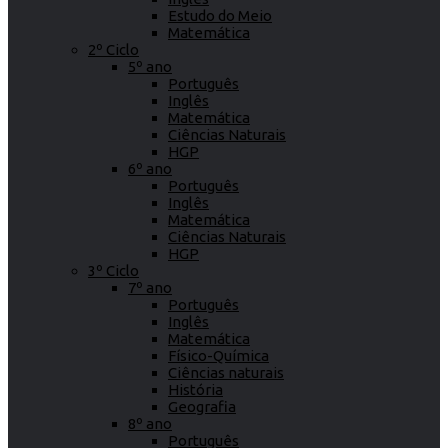
Estudo do Meio
Matemática
2º Ciclo
5º ano
Português
Inglês
Matemática
Ciências Naturais
HGP
6º ano
Português
Inglês
Matemática
Ciências Naturais
HGP
3º Ciclo
7º ano
Português
Inglês
Matemática
Físico-Química
Ciências naturais
História
Geografia
8º ano
Português