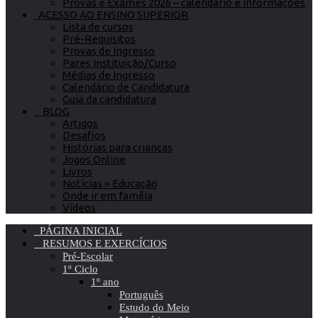
Provas e Exames 2026 – calendário e informações
ACESSO AO ENSINO SUPERIOR
Lista de cursos
Pré-Requisitos
Provas de Ingresso
Pares Instituição/Curso
Médias de Ingresso
Calendário de Candidatura
Guia da candidatura
BLOG
Artigos
Desafios
Histórias para crianças
Jogos Online
Livros
Notícias » Educação
Onde ir em família
Vídeos
PÁGINA INICIAL
RESUMOS E EXERCÍCIOS
Pré-Escolar
1º Ciclo
1º ano
Português
Estudo do Meio