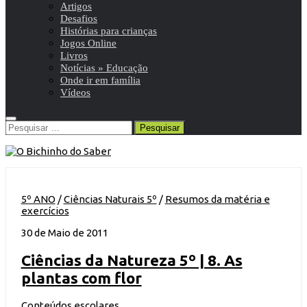
Artigos
Desafios
Histórias para crianças
Jogos Online
Livros
Notícias » Educação
Onde ir em família
Vídeos
Pesquisar
por:
5º ANO
/
Ciências Naturais 5º
/
Resumos da matéria e
exercícios
30 de Maio de 2011
Ciências da Natureza 5º | 8. As
plantas com flor
Conteúdos escolares