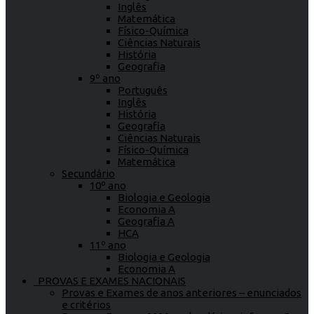
Inglês
Matemática
Físico-Química
Ciências Naturais
História
Geografia
9º ano
Português
Inglês
História
Geografia
Ciências Naturais
Físico-Química
Matemática
Secundário
10º ano
Biologia e Geologia
Economia A
Geografia A
HCA
11º ano
Biologia e Geologia
Economia A
PROVAS E EXAMES NACIONAIS
Provas e Exames de anos anteriores – enunciados
e critérios