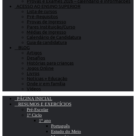
Provas e Exames 2026 – calendário e informações
ACESSO AO ENSINO SUPERIOR
Lista de cursos
Pré-Requisitos
Provas de Ingresso
Pares Instituição/Curso
Médias de Ingresso
Calendário de Candidatura
Guia da candidatura
BLOG
Artigos
Desafios
Histórias para crianças
Jogos Online
Livros
Notícias » Educação
Onde ir em família
Vídeos
PÁGINA INICIAL
RESUMOS E EXERCÍCIOS
Pré-Escolar
1º Ciclo
1º ano
Português
Estudo do Meio