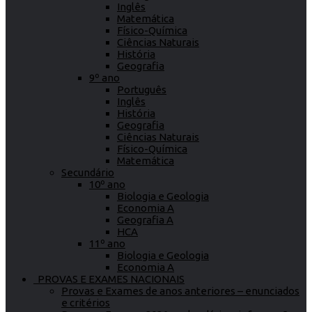
Inglês
Matemática
Físico-Química
Ciências Naturais
História
Geografia
9º ano
Português
Inglês
História
Geografia
Ciências Naturais
Físico-Química
Matemática
Secundário
10º ano
Biologia e Geologia
Economia A
Geografia A
HCA
11º ano
Biologia e Geologia
Economia A
PROVAS E EXAMES NACIONAIS
Provas e Exames de anos anteriores – enunciados
e critérios