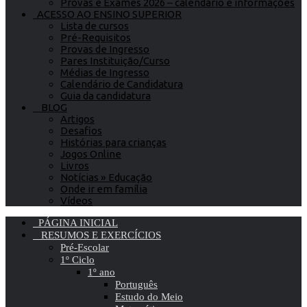
Provas e Exames 2026 – calendário e informações
ACESSO AO ENSINO SUPERIOR
Lista de cursos
Pré-Requisitos
Provas de Ingresso
Pares Instituição/Curso
Médias de Ingresso
Calendário de Candidatura
Guia da candidatura
BLOG
Artigos
Desafios
Histórias para crianças
Jogos Online
Livros
Notícias » Educação
Onde ir em família
Vídeos
PÁGINA INICIAL
RESUMOS E EXERCÍCIOS
Pré-Escolar
1º Ciclo
1º ano
Português
Estudo do Meio