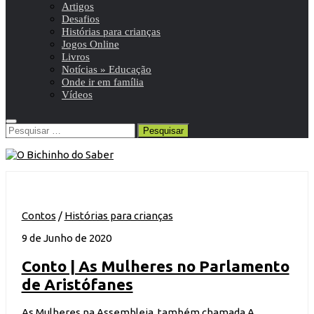
Artigos
Desafios
Histórias para crianças
Jogos Online
Livros
Notícias » Educação
Onde ir em família
Vídeos
Pesquisar
por:
Contos
/
Histórias para crianças
9 de Junho de 2020
Conto | As Mulheres no Parlamento
de Aristófanes
As Mulheres na Assembleia, também chamada A