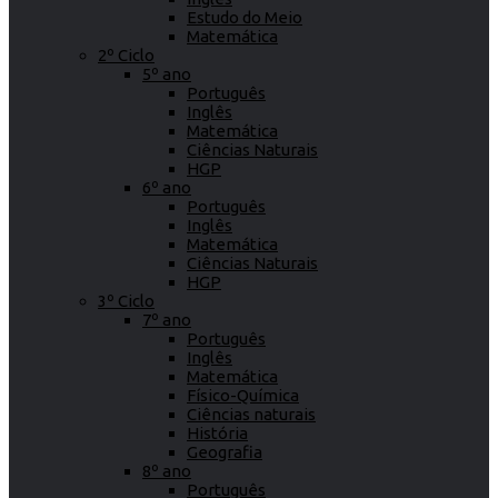
Estudo do Meio
Matemática
2º Ciclo
5º ano
Português
Inglês
Matemática
Ciências Naturais
HGP
6º ano
Português
Inglês
Matemática
Ciências Naturais
HGP
3º Ciclo
7º ano
Português
Inglês
Matemática
Físico-Química
Ciências naturais
História
Geografia
8º ano
Português