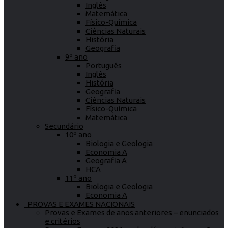
Inglês
Matemática
Físico-Química
Ciências Naturais
História
Geografia
9º ano
Português
Inglês
História
Geografia
Ciências Naturais
Físico-Química
Matemática
Secundário
10º ano
Biologia e Geologia
Economia A
Geografia A
HCA
11º ano
Biologia e Geologia
Economia A
PROVAS E EXAMES NACIONAIS
Provas e Exames de anos anteriores – enunciados
e critérios