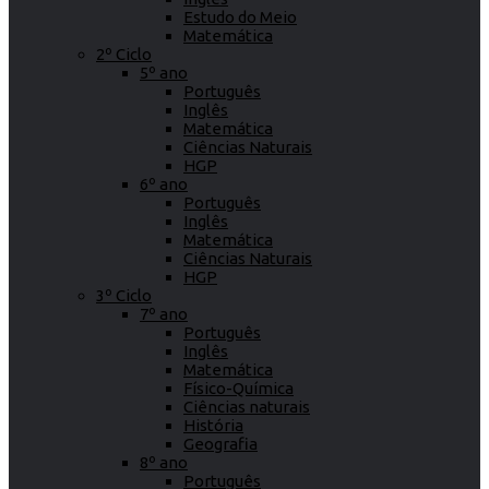
Estudo do Meio
Matemática
2º Ciclo
5º ano
Português
Inglês
Matemática
Ciências Naturais
HGP
6º ano
Português
Inglês
Matemática
Ciências Naturais
HGP
3º Ciclo
7º ano
Português
Inglês
Matemática
Físico-Química
Ciências naturais
História
Geografia
8º ano
Português