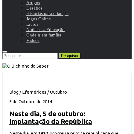
Artigos
Desafios
Histórias para crianças
Jogos Online
Livros
Notícias » Educação
Onde ir em família
Vídeos
Pesquisar
por:
Blog
/
Efemérides
/
Outubro
5 de Outubro de 2014
Neste dia, 5 de outubro:
Implantação da República
Neste dia, em 1910, ocorreu a revolta republicana que