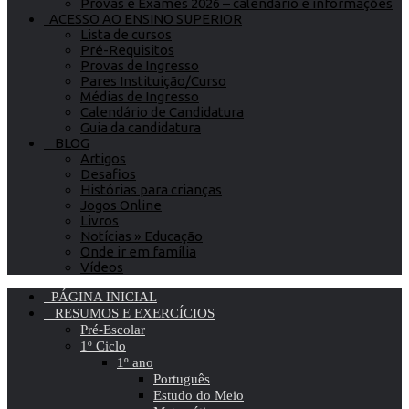
Provas e Exames 2026 – calendário e informações
ACESSO AO ENSINO SUPERIOR
Lista de cursos
Pré-Requisitos
Provas de Ingresso
Pares Instituição/Curso
Médias de Ingresso
Calendário de Candidatura
Guia da candidatura
BLOG
Artigos
Desafios
Histórias para crianças
Jogos Online
Livros
Notícias » Educação
Onde ir em família
Vídeos
PÁGINA INICIAL
RESUMOS E EXERCÍCIOS
Pré-Escolar
1º Ciclo
1º ano
Português
Estudo do Meio