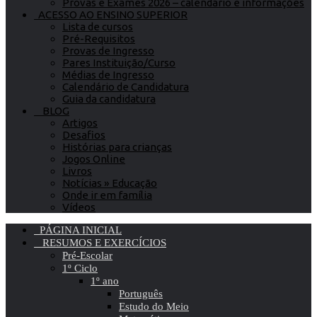
Provas e Exames 2026 – calendário e informações
ACESSO AO ENSINO SUPERIOR
Lista de cursos
Pré-Requisitos
Provas de Ingresso
Pares Instituição/Curso
Médias de Ingresso
Calendário de Candidatura
Guia da candidatura
BLOG
Artigos
Desafios
Histórias para crianças
Jogos Online
Livros
Notícias » Educação
Onde ir em família
Vídeos
PÁGINA INICIAL
RESUMOS E EXERCÍCIOS
Pré-Escolar
1º Ciclo
1º ano
Português
Estudo do Meio