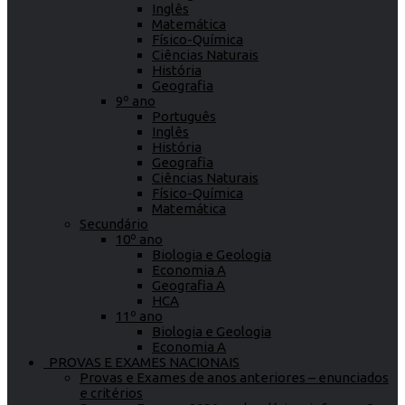
Inglês
Matemática
Físico-Química
Ciências Naturais
História
Geografia
9º ano
Português
Inglês
História
Geografia
Ciências Naturais
Físico-Química
Matemática
Secundário
10º ano
Biologia e Geologia
Economia A
Geografia A
HCA
11º ano
Biologia e Geologia
Economia A
PROVAS E EXAMES NACIONAIS
Provas e Exames de anos anteriores – enunciados
e critérios