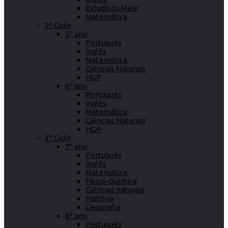
Estudo do Meio
Matemática
2º Ciclo
5º ano
Português
Inglês
Matemática
Ciências Naturais
HGP
6º ano
Português
Inglês
Matemática
Ciências Naturais
HGP
3º Ciclo
7º ano
Português
Inglês
Matemática
Físico-Química
Ciências naturais
História
Geografia
8º ano
Português