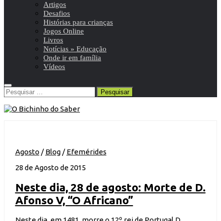
Artigos
Desafios
Histórias para crianças
Jogos Online
Livros
Notícias » Educação
Onde ir em família
Vídeos
Pesquisar
por:
Agosto
/
Blog
/
Efemérides
28 de Agosto de 2015
Neste dia, 28 de agosto: Morte de D.
Afonso V, “O Africano”
Neste dia, em 1481, morre o 12º rei de Portugal D.