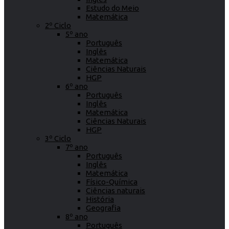
Estudo do Meio
Matemática
2º Ciclo
5º ano
Português
Inglês
Matemática
Ciências Naturais
HGP
6º ano
Português
Inglês
Matemática
Ciências Naturais
HGP
3º Ciclo
7º ano
Português
Inglês
Matemática
Físico-Química
Ciências naturais
História
Geografia
8º ano
Português