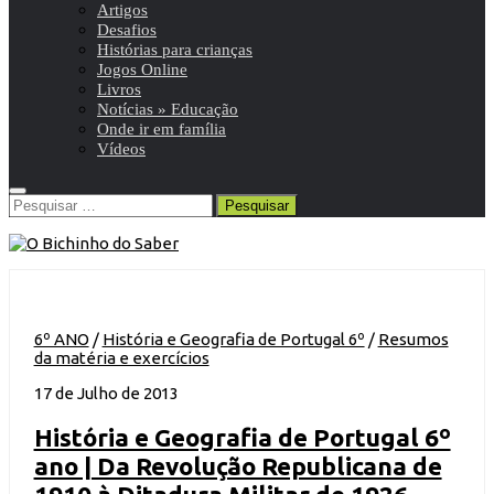
Artigos
Desafios
Histórias para crianças
Jogos Online
Livros
Notícias » Educação
Onde ir em família
Vídeos
Pesquisar
por:
6º ANO
/
História e Geografia de Portugal 6º
/
Resumos
da matéria e exercícios
17 de Julho de 2013
História e Geografia de Portugal 6º
ano | Da Revolução Republicana de