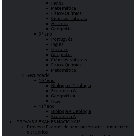
Inglês
Matemática
Físico-Química
Ciências Naturais
História
Geografia
9º ano
Português
Inglês
História
Geografia
Ciências Naturais
Físico-Química
Matemática
Secundário
10º ano
Biologia e Geologia
Economia A
Geografia A
HCA
11º ano
Biologia e Geologia
Economia A
PROVAS E EXAMES NACIONAIS
Provas e Exames de anos anteriores – enunciados
e critérios