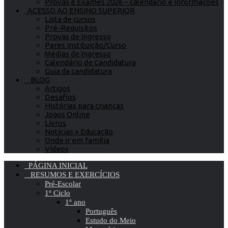
Provas e Exames 2026 – calendário e informações
ACESSO AO ENSINO SUPERIOR
Lista de cursos
Pré-Requisitos
Provas de Ingresso
Pares Instituição/Curso
Médias de Ingresso
Calendário de Candidatura
Guia da candidatura
BLOG
Artigos
Desafios
Histórias para crianças
Jogos Online
Livros
Notícias » Educação
Onde ir em família
Vídeos
PÁGINA INICIAL
RESUMOS E EXERCÍCIOS
Pré-Escolar
1º Ciclo
1º ano
Português
Estudo do Meio