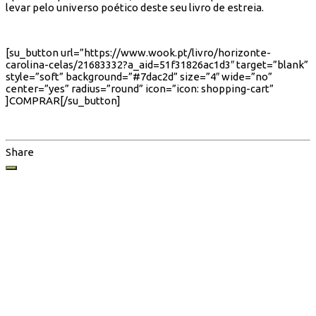
levar pelo universo poético deste seu livro de estreia.
[su_button url=”https://www.wook.pt/livro/horizonte-
carolina-celas/21683332?a_aid=51f31826ac1d3″ target=”blank”
style=”soft” background=”#7dac2d” size=”4″ wide=”no”
center=”yes” radius=”round” icon=”icon: shopping-cart”
]COMPRAR[/su_button]
Share