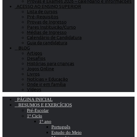
Provas e Exames 2026 – calendário e informações
ACESSO AO ENSINO SUPERIOR
Lista de cursos
Pré-Requisitos
Provas de Ingresso
Pares Instituição/Curso
Médias de Ingresso
Calendário de Candidatura
Guia da candidatura
BLOG
Artigos
Desafios
Histórias para crianças
Jogos Online
Livros
Notícias » Educação
Onde ir em família
Vídeos
PÁGINA INICIAL
RESUMOS E EXERCÍCIOS
Pré-Escolar
1º Ciclo
1º ano
Português
Estudo do Meio