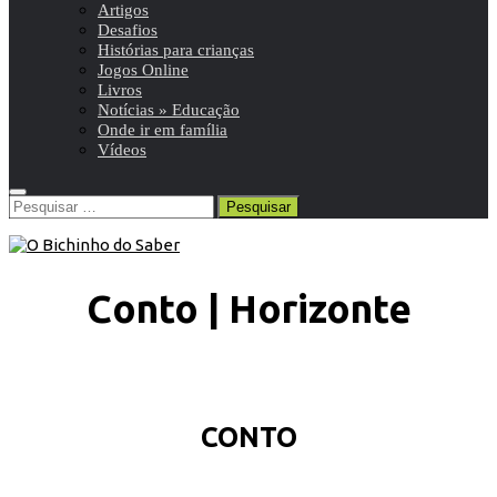
Artigos
Desafios
Histórias para crianças
Jogos Online
Livros
Notícias » Educação
Onde ir em família
Vídeos
Pesquisar
por:
Conto | Horizonte
CONTO