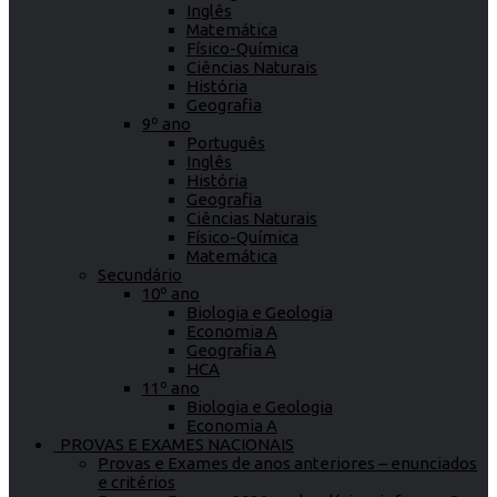
Inglês
Matemática
Físico-Química
Ciências Naturais
História
Geografia
9º ano
Português
Inglês
História
Geografia
Ciências Naturais
Físico-Química
Matemática
Secundário
10º ano
Biologia e Geologia
Economia A
Geografia A
HCA
11º ano
Biologia e Geologia
Economia A
PROVAS E EXAMES NACIONAIS
Provas e Exames de anos anteriores – enunciados
e critérios