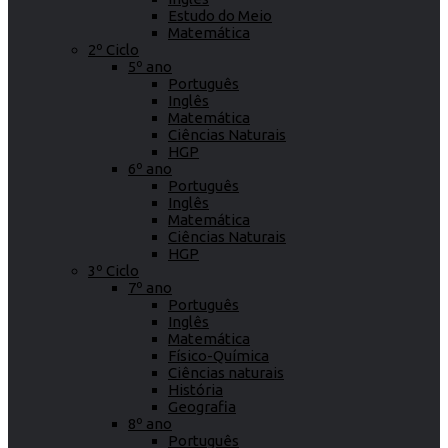
Estudo do Meio
Matemática
2º Ciclo
5º ano
Português
Inglês
Matemática
Ciências Naturais
HGP
6º ano
Português
Inglês
Matemática
Ciências Naturais
HGP
3º Ciclo
7º ano
Português
Inglês
Matemática
Físico-Química
Ciências naturais
História
Geografia
8º ano
Português