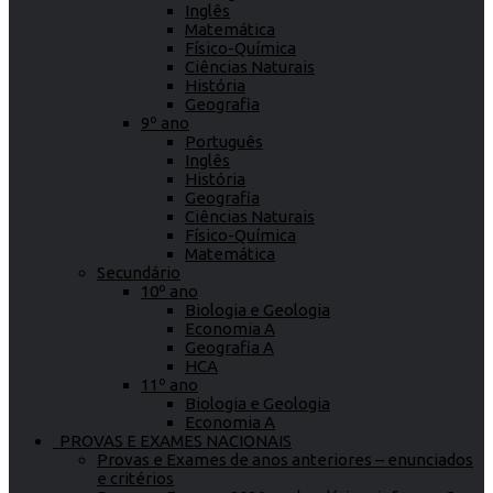
Inglês
Matemática
Físico-Química
Ciências Naturais
História
Geografia
9º ano
Português
Inglês
História
Geografia
Ciências Naturais
Físico-Química
Matemática
Secundário
10º ano
Biologia e Geologia
Economia A
Geografia A
HCA
11º ano
Biologia e Geologia
Economia A
PROVAS E EXAMES NACIONAIS
Provas e Exames de anos anteriores – enunciados
e critérios