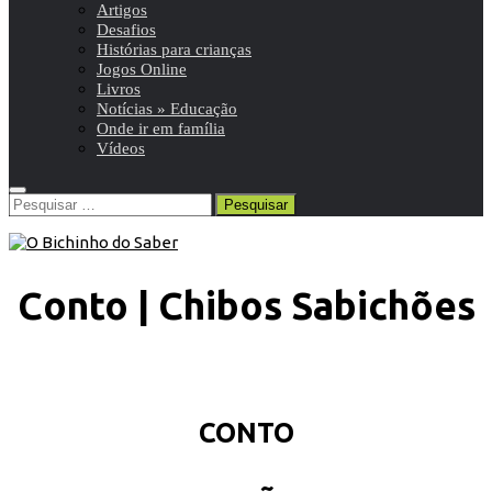
Artigos
Desafios
Histórias para crianças
Jogos Online
Livros
Notícias » Educação
Onde ir em família
Vídeos
Pesquisar
por:
Conto | Chibos Sabichões
CONTO