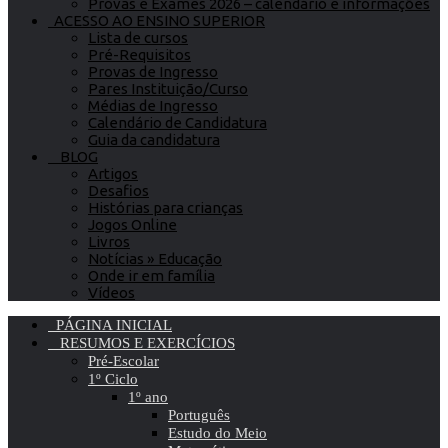
Provas e Exames 2026 – calendário e informações
ACESSO AO ENSINO SUPERIOR
Lista de cursos
Pré-Requisitos
Provas de Ingresso
Pares Instituição/Curso
Médias de Ingresso
Calendário de Candidatura
Guia da candidatura
BLOG
Artigos
Desafios
Histórias para crianças
Jogos Online
Livros
Notícias » Educação
Onde ir em família
Vídeos
PÁGINA INICIAL
RESUMOS E EXERCÍCIOS
Pré-Escolar
1º Ciclo
1º ano
Português
Estudo do Meio