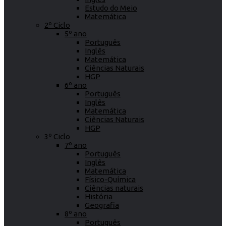
Estudo do Meio
Matemática
2º Ciclo
5º ano
Português
Inglês
Matemática
Ciências Naturais
HGP
6º ano
Português
Inglês
Matemática
Ciências Naturais
HGP
3º Ciclo
7º ano
Português
Inglês
Matemática
Físico-Química
Ciências naturais
História
Geografia
8º ano
Português