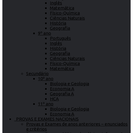
Inglês
Matemática
Físico-Química
Ciências Naturais
História
Geografia
9º ano
Português
Inglês
História
Geografia
Ciências Naturais
Físico-Química
Matemática
Secundário
10º ano
Biologia e Geologia
Economia A
Geografia A
HCA
11º ano
Biologia e Geologia
Economia A
PROVAS E EXAMES NACIONAIS
Provas e Exames de anos anteriores – enunciados
e critérios