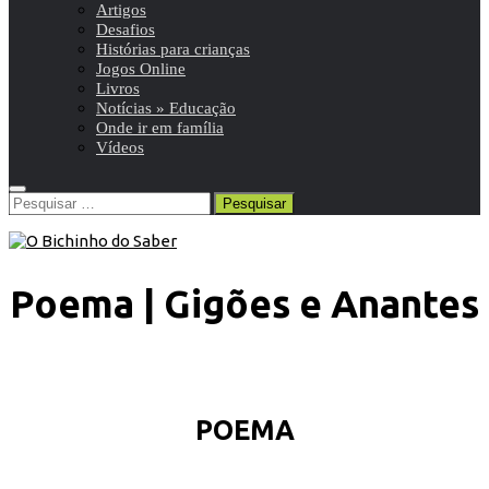
Artigos
Desafios
Histórias para crianças
Jogos Online
Livros
Notícias » Educação
Onde ir em família
Vídeos
Pesquisar
por:
Poema | Gigões e Anantes
POEMA