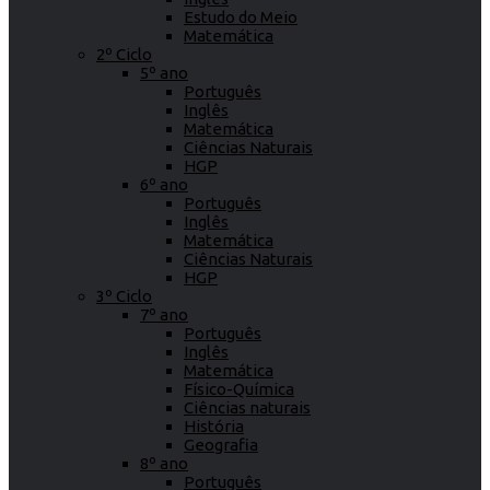
Estudo do Meio
Matemática
2º Ciclo
5º ano
Português
Inglês
Matemática
Ciências Naturais
HGP
6º ano
Português
Inglês
Matemática
Ciências Naturais
HGP
3º Ciclo
7º ano
Português
Inglês
Matemática
Físico-Química
Ciências naturais
História
Geografia
8º ano
Português