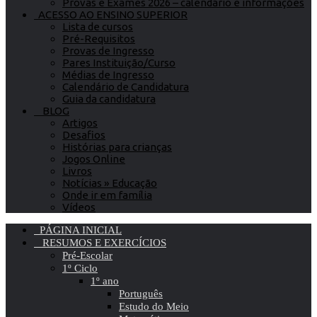
Provas e Exames 2026 – calendário e informações
ACESSO AO ENSINO SUPERIOR
Lista de cursos
Pré-Requisitos
Provas de Ingresso
Pares Instituição/Curso
Médias de Ingresso
Calendário de Candidatura
Guia da candidatura
BLOG
Artigos
Desafios
Histórias para crianças
Jogos Online
Livros
Notícias » Educação
Onde ir em família
Vídeos
PÁGINA INICIAL
RESUMOS E EXERCÍCIOS
Pré-Escolar
1º Ciclo
1º ano
Português
Estudo do Meio