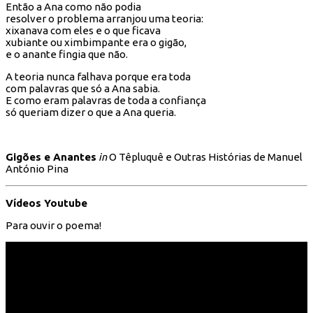
Então a Ana como não podia
resolver o problema arranjou uma teoria:
xixanava com eles e o que ficava
xubiante ou ximbimpante era o gigão,
e o anante fingia que não.
A teoria nunca falhava porque era toda
com palavras que só a Ana sabia.
E como eram palavras de toda a confiança
só queriam dizer o que a Ana queria.
Gigões e Anantes
in
O Têpluquê e Outras Histórias de Manuel
António Pina
Vídeos Youtube
Para ouvir o poema!