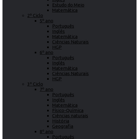
Estudo do Meio
Matemática
2º Ciclo
5º ano
Português
Inglês
Matemática
Ciências Naturais
HGP
6º ano
Português
Inglês
Matemática
Ciências Naturais
HGP
3º Ciclo
7º ano
Português
Inglês
Matemática
Físico-Química
Ciências naturais
História
Geografia
8º ano
Português