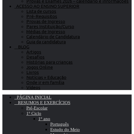
Provas e Exames 2026 – calendário e informações
ACESSO AO ENSINO SUPERIOR
Lista de cursos
Pré-Requisitos
Provas de Ingresso
Pares Instituição/Curso
Médias de Ingresso
Calendário de Candidatura
Guia da candidatura
BLOG
Artigos
Desafios
Histórias para crianças
Jogos Online
Livros
Notícias » Educação
Onde ir em família
Vídeos
PÁGINA INICIAL
RESUMOS E EXERCÍCIOS
Pré-Escolar
1º Ciclo
1º ano
Português
Estudo do Meio