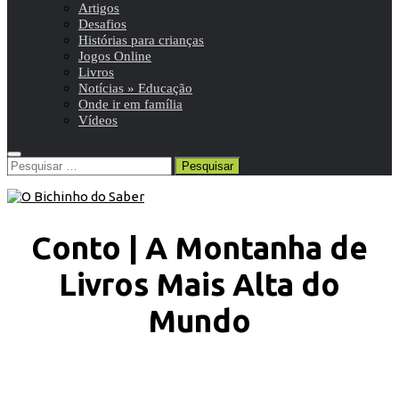
Artigos
Desafios
Histórias para crianças
Jogos Online
Livros
Notícias » Educação
Onde ir em família
Vídeos
Pesquisar
por:
Conto | A Montanha de
Livros Mais Alta do
Mundo