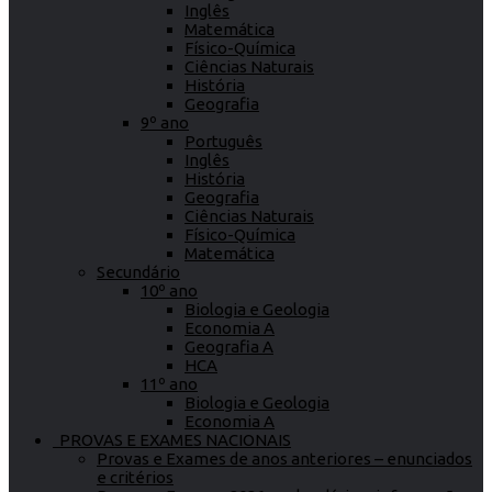
Inglês
Matemática
Físico-Química
Ciências Naturais
História
Geografia
9º ano
Português
Inglês
História
Geografia
Ciências Naturais
Físico-Química
Matemática
Secundário
10º ano
Biologia e Geologia
Economia A
Geografia A
HCA
11º ano
Biologia e Geologia
Economia A
PROVAS E EXAMES NACIONAIS
Provas e Exames de anos anteriores – enunciados
e critérios