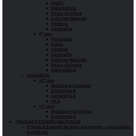
Inglês
Matemática
Físico-Química
Ciências Naturais
História
Geografia
9º ano
Português
Inglês
História
Geografia
Ciências Naturais
Físico-Química
Matemática
Secundário
10º ano
Biologia e Geologia
Economia A
Geografia A
HCA
11º ano
Biologia e Geologia
Economia A
PROVAS E EXAMES NACIONAIS
Provas e Exames de anos anteriores – enunciados
e critérios