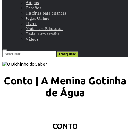
Artigos
Desafios
Histórias para crianças
Jogos Online
Livros
Notícias » Educação
Onde ir em família
Vídeos
Pesquisar
por:
Conto | A Menina Gotinha
de Água
CONTO