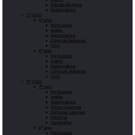
Estudo do Meio
Matemática
2º Ciclo
5º ano
Português
Inglês
Matemática
Ciências Naturais
HGP
6º ano
Português
Inglês
Matemática
Ciências Naturais
HGP
3º Ciclo
7º ano
Português
Inglês
Matemática
Físico-Química
Ciências naturais
História
Geografia
8º ano
Português