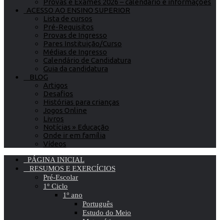
Provas e Exames 2026 – calendário e informações
ACESSO AO ENSINO SUPERIOR
Lista de cursos
Pré-Requisitos
Provas de Ingresso
Pares Instituição/Curso
Médias de Ingresso
Calendário de Candidatura
Guia da candidatura
BLOG
Artigos
Desafios
Histórias para crianças
Jogos Online
Livros
Notícias » Educação
Onde ir em família
Vídeos
PÁGINA INICIAL
RESUMOS E EXERCÍCIOS
Pré-Escolar
1º Ciclo
1º ano
Português
Estudo do Meio