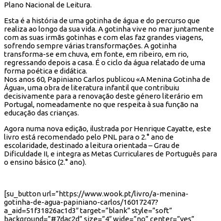
Plano Nacional de Leitura.
Esta é a história de uma gotinha de água e do percurso que
realiza ao longo da sua vida. A gotinha vive no mar juntamente
com as suas irmãs gotinhas e com elas faz grandes viagens,
sofrendo sempre várias transformações. A gotinha
transforma-se em chuva, em fonte, em ribeiro, em rio,
regressando depois a casa. É o ciclo da água relatado de uma
forma poética e didática.
Nos anos 60, Papiniano Carlos publicou «A Menina Gotinha de
Água», uma obra de literatura infantil que contribuiu
decisivamente para a renovação deste género literário em
Portugal, nomeadamente no que respeita à sua função na
educação das crianças.
Agora numa nova edição, ilustrada por Henrique Cayatte, este
livro está recomendado pelo PNL para o 2.° ano de
escolaridade, destinado a leitura orientada – Grau de
Dificuldade II, e integra as Metas Curriculares de Português para
o ensino básico (2.° ano).
[su_button url=”https://www.wook.pt/livro/a-menina-
gotinha-de-agua-papiniano-carlos/16017247?
a_aid=51f31826ac1d3″ target=”blank” style=”soft”
background=”#7dac2d” size=”4″ wide=”no” center=”yes”