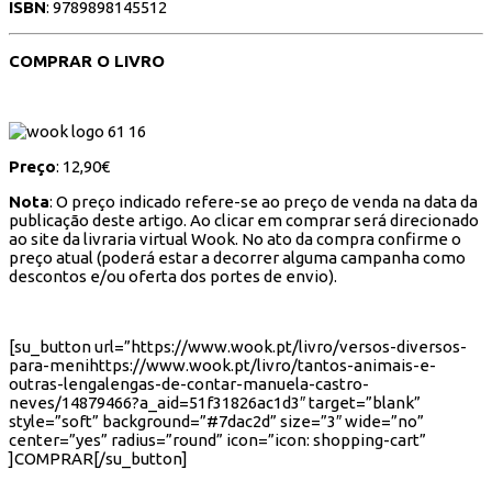
ISBN
:
9789898145512
COMPRAR O LIVRO
Preço
: 12,90€
Nota
: O preço indicado refere-se ao preço de venda na data da
publicação deste artigo. Ao clicar em comprar será direcionado
ao site da livraria virtual Wook. No ato da compra confirme o
preço atual (poderá estar a decorrer alguma campanha como
descontos e/ou oferta dos portes de envio).
[su_button url=”https://www.wook.pt/livro/versos-diversos-
para-menihttps://www.wook.pt/livro/tantos-animais-e-
outras-lengalengas-de-contar-manuela-castro-
neves/14879466?a_aid=51f31826ac1d3″ target=”blank”
style=”soft” background=”#7dac2d” size=”3″ wide=”no”
center=”yes” radius=”round” icon=”icon: shopping-cart”
]COMPRAR[/su_button]