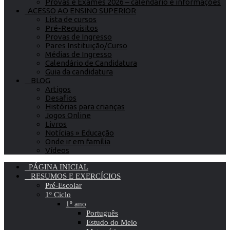
Provas e Exames 2026 – calendário e informações
ACESSO AO ENSINO SUPERIOR
Lista de cursos
Pré-Requisitos
Provas de Ingresso
Pares Instituição/Curso
Médias de Ingresso
Calendário de Candidatura
Guia da candidatura
BLOG
Artigos
Desafios
Histórias para crianças
Jogos Online
Livros
Notícias » Educação
Onde ir em família
Vídeos
PÁGINA INICIAL
RESUMOS E EXERCÍCIOS
Pré-Escolar
1º Ciclo
1º ano
Português
Estudo do Meio