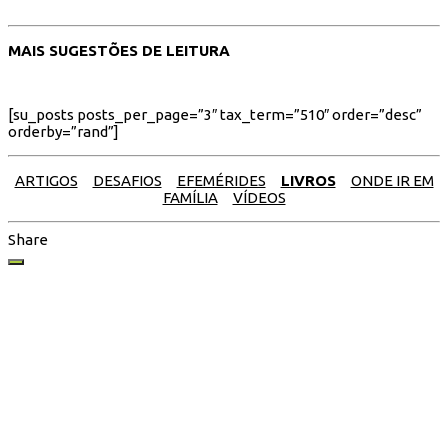
MAIS SUGESTÕES DE LEITURA
[su_posts posts_per_page=”3″ tax_term=”510″ order=”desc”
orderby=”rand”]
ARTIGOS
DESAFIOS
EFEMÉRIDES
LIVROS
ONDE IR EM
FAMÍLIA
VÍDEOS
Share