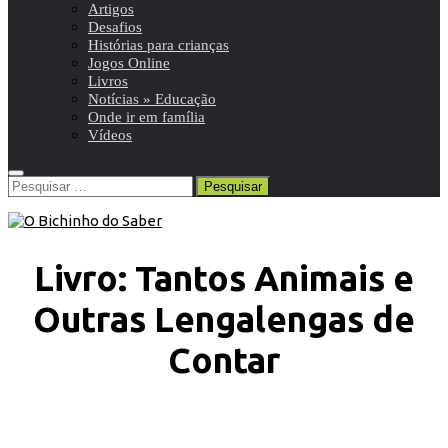
Artigos
Desafios
Histórias para crianças
Jogos Online
Livros
Notícias » Educação
Onde ir em família
Vídeos
Pesquisar
por:
Livro: Tantos Animais e
Outras Lengalengas de
Contar