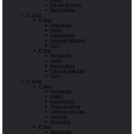
Estudo do Meio
Matemática
2º Ciclo
5º ano
Português
Inglês
Matemática
Ciências Naturais
HGP
6º ano
Português
Inglês
Matemática
Ciências Naturais
HGP
3º Ciclo
7º ano
Português
Inglês
Matemática
Físico-Química
Ciências naturais
História
Geografia
8º ano
Português