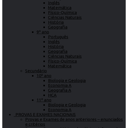
Inglês
Matemática
Físico-Química
Ciências Naturais
História
Geografia
9º ano
Português
Inglês
História
Geografia
Ciências Naturais
Físico-Química
Matemática
Secundário
10º ano
Biologia e Geologia
Economia A
Geografia A
HCA
11º ano
Biologia e Geologia
Economia A
PROVAS E EXAMES NACIONAIS
Provas e Exames de anos anteriores – enunciados
e critérios