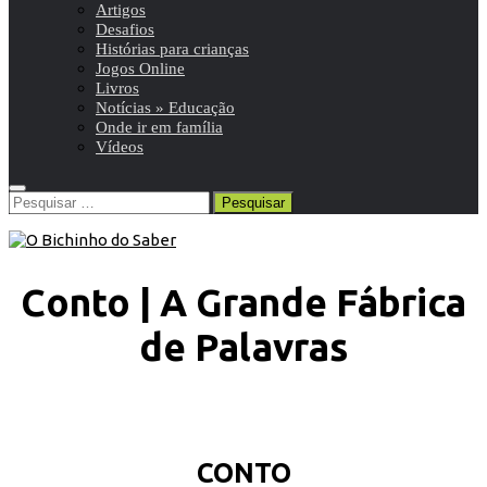
Artigos
Desafios
Histórias para crianças
Jogos Online
Livros
Notícias » Educação
Onde ir em família
Vídeos
Pesquisar
por:
Conto | A Grande Fábrica
de Palavras
CONTO