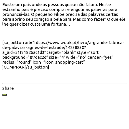
Existe um país onde as pessoas quase não falam. Neste
estranho país é preciso comprar e engolir as palavras para
pronunciá-las. O pequeno Filipe precisa das palavras certas
para abrir o seu coração à bela Sara. Mas como fazer? O que ele
lhe quer dizer custa uma fortuna…
[su_button url=”https://www.wook.pt/livro/a-grande-fabrica-
de-palavras-agnes-de-lestrade/14238830?
a_aid=51f31826ac1d3″ target=”blank” style=”soft”
background=”#7dac2d” size=”4″ wide=”no” center=”yes”
radius=”round” icon=”icon: shopping-cart”
]COMPRAR[/su_button]
Share