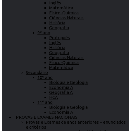
Inglês
Matemática
Físico-Química
Ciências Naturais
História
Geografia
9º ano
Português
Inglês
História
Geografia
Ciências Naturais
Físico-Química
Matemática
Secundário
10º ano
Biologia e Geologia
Economia A
Geografia A
HCA
11º ano
Biologia e Geologia
Economia A
PROVAS E EXAMES NACIONAIS
Provas e Exames de anos anteriores – enunciados
e critérios