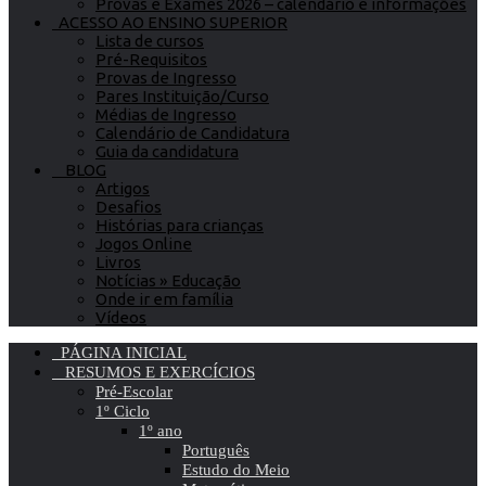
Provas e Exames 2026 – calendário e informações
ACESSO AO ENSINO SUPERIOR
Lista de cursos
Pré-Requisitos
Provas de Ingresso
Pares Instituição/Curso
Médias de Ingresso
Calendário de Candidatura
Guia da candidatura
BLOG
Artigos
Desafios
Histórias para crianças
Jogos Online
Livros
Notícias » Educação
Onde ir em família
Vídeos
PÁGINA INICIAL
RESUMOS E EXERCÍCIOS
Pré-Escolar
1º Ciclo
1º ano
Português
Estudo do Meio