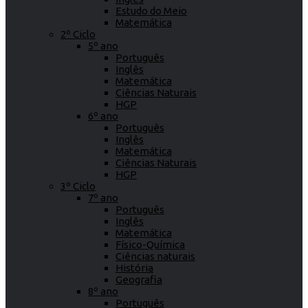
Estudo do Meio
Matemática
2º Ciclo
5º ano
Português
Inglês
Matemática
Ciências Naturais
HGP
6º ano
Português
Inglês
Matemática
Ciências Naturais
HGP
3º Ciclo
7º ano
Português
Inglês
Matemática
Físico-Química
Ciências naturais
História
Geografia
8º ano
Português