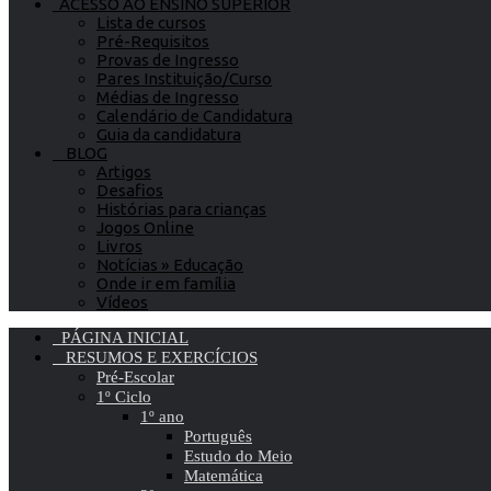
ACESSO AO ENSINO SUPERIOR
Lista de cursos
Pré-Requisitos
Provas de Ingresso
Pares Instituição/Curso
Médias de Ingresso
Calendário de Candidatura
Guia da candidatura
BLOG
Artigos
Desafios
Histórias para crianças
Jogos Online
Livros
Notícias » Educação
Onde ir em família
Vídeos
PÁGINA INICIAL
RESUMOS E EXERCÍCIOS
Pré-Escolar
1º Ciclo
1º ano
Português
Estudo do Meio
Matemática