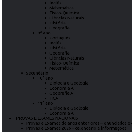
Inglês
Matemática
Físico-Química
Ciências Naturais
História
Geografia
9º ano
Português
Inglês
História
Geografia
Ciências Naturais
Físico-Química
Matemática
Secundário
10º ano
Biologia e Geologia
Economia A
Geografia A
HCA
11º ano
Biologia e Geologia
Economia A
PROVAS E EXAMES NACIONAIS
Provas e Exames de anos anteriores – enunciados e c
Provas e Exames 2026 – calendário e informações