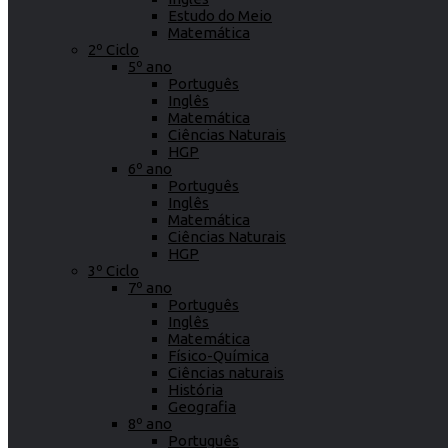
Estudo do Meio
Matemática
2º Ciclo
5º ano
Português
Inglês
Matemática
Ciências Naturais
HGP
6º ano
Português
Inglês
Matemática
Ciências Naturais
HGP
3º Ciclo
7º ano
Português
Inglês
Matemática
Físico-Química
Ciências naturais
História
Geografia
8º ano
Português