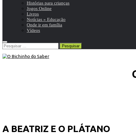
Histórias para crianças
Jogos Online
Livros
Notícias » Educação
Onde ir em família
Vídeos
Pesquisar
por:
A BEATRIZ E O PLÁTANO