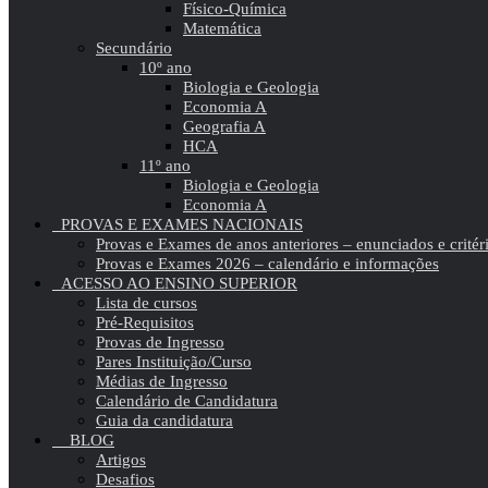
Físico-Química
Matemática
Secundário
10º ano
Biologia e Geologia
Economia A
Geografia A
HCA
11º ano
Biologia e Geologia
Economia A
PROVAS E EXAMES NACIONAIS
Provas e Exames de anos anteriores – enunciados e critér
Provas e Exames 2026 – calendário e informações
ACESSO AO ENSINO SUPERIOR
Lista de cursos
Pré-Requisitos
Provas de Ingresso
Pares Instituição/Curso
Médias de Ingresso
Calendário de Candidatura
Guia da candidatura
BLOG
Artigos
Desafios