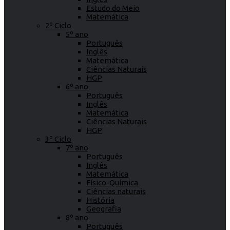
Estudo do Meio
Matemática
2º Ciclo
5º ano
Português
Inglês
Matemática
Ciências Naturais
HGP
6º ano
Português
Inglês
Matemática
Ciências Naturais
HGP
3º Ciclo
7º ano
Português
Inglês
Matemática
Físico-Química
Ciências naturais
História
Geografia
8º ano
Português