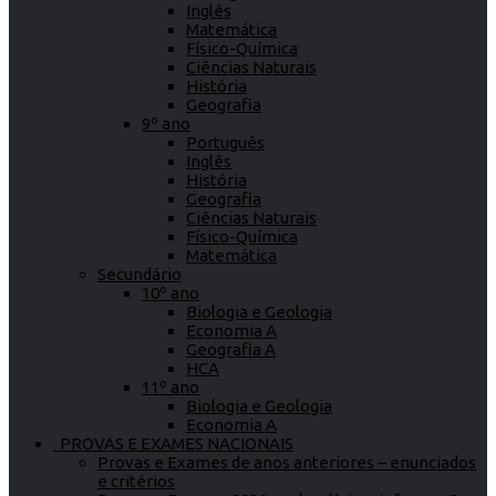
Inglês
Matemática
Físico-Química
Ciências Naturais
História
Geografia
9º ano
Português
Inglês
História
Geografia
Ciências Naturais
Físico-Química
Matemática
Secundário
10º ano
Biologia e Geologia
Economia A
Geografia A
HCA
11º ano
Biologia e Geologia
Economia A
PROVAS E EXAMES NACIONAIS
Provas e Exames de anos anteriores – enunciados
e critérios