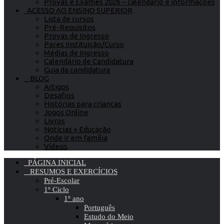
Provas e Exames 2026 – calendário e informações
ACESSO AO ENSINO SUPERIOR
Lista de cursos
Pré-Requisitos
Provas de Ingresso
Pares Instituição/Curso
Médias de Ingresso
Calendário de Candidatura
Guia da candidatura
BLOG
Artigos
Desafios
Histórias para crianças
Jogos Online
Livros
Notícias » Educação
Onde ir em família
Vídeos
PÁGINA INICIAL
RESUMOS E EXERCÍCIOS
Pré-Escolar
1º Ciclo
1º ano
Português
Estudo do Meio