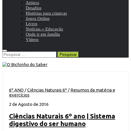
Artigos
Desafios
Histórias para crianças
Jogos Online
Livros
Notícias » Educação
Onde ir em família
Vídeos
Pesquisar
por:
6º ANO
/
Ciências Naturais 6º
/
Resumos da matéria e
exercícios
2 de Agosto de 2016
Ciências Naturais 6º ano | Sistema
digestivo do ser humano