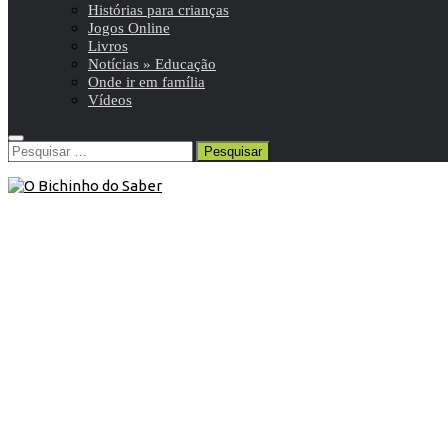
Histórias para crianças
Jogos Online
Livros
Notícias » Educação
Onde ir em família
Vídeos
Pesquisar
por:
9º ANO
/
Ciências Naturais 9º
/
Resumos da matéria e
exercícios
9 de Junho de 2017
Ciências Naturais 9º ano | A
importância do Sistema digestivo
Resumo de Ciências Naturais | 9º ano | 5 de 15