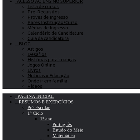
ACESSO AO ENSINO SUPERIOR
Lista de cursos
Pré-Requisitos
Provas de Ingresso
Pares Instituição/Curso
Médias de Ingresso
Calendário de Candidatura
Guia da candidatura
BLOG
Artigos
Desafios
Histórias para crianças
Jogos Online
Livros
Notícias » Educação
Onde ir em família
Vídeos
PÁGINA INICIAL
RESUMOS E EXERCÍCIOS
Pré-Escolar
1º Ciclo
1º ano
Português
Estudo do Meio
Matemática