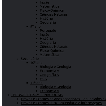
Inglês
Matemática
Físico-Química
Ciências Naturais
História
Geografia
9º ano
Português
Inglês
História
Geografia
Ciências Naturais
Físico-Química
Matemática
Secundário
10º ano
Biologia e Geologia
Economia A
Geografia A
HCA
11º ano
Biologia e Geologia
Economia A
PROVAS E EXAMES NACIONAIS
Provas e Exames de anos anteriores – enunciados e c
Provas e Exames 2026 – calendário e informações