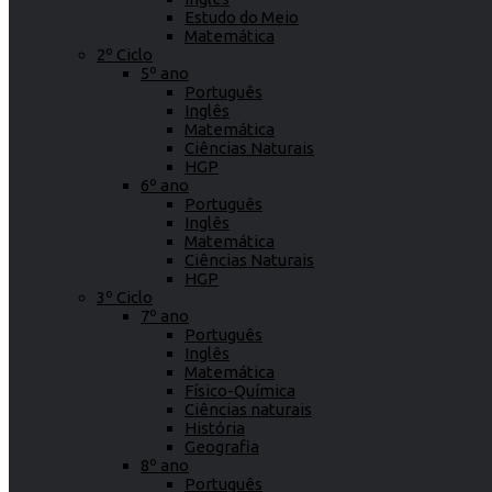
Estudo do Meio
Matemática
2º Ciclo
5º ano
Português
Inglês
Matemática
Ciências Naturais
HGP
6º ano
Português
Inglês
Matemática
Ciências Naturais
HGP
3º Ciclo
7º ano
Português
Inglês
Matemática
Físico-Química
Ciências naturais
História
Geografia
8º ano
Português