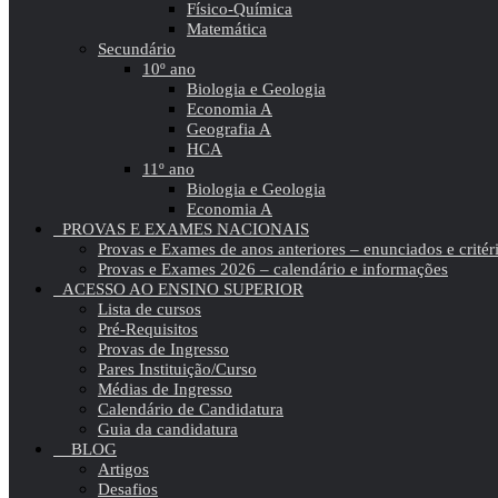
Físico-Química
Matemática
Secundário
10º ano
Biologia e Geologia
Economia A
Geografia A
HCA
11º ano
Biologia e Geologia
Economia A
PROVAS E EXAMES NACIONAIS
Provas e Exames de anos anteriores – enunciados e critér
Provas e Exames 2026 – calendário e informações
ACESSO AO ENSINO SUPERIOR
Lista de cursos
Pré-Requisitos
Provas de Ingresso
Pares Instituição/Curso
Médias de Ingresso
Calendário de Candidatura
Guia da candidatura
BLOG
Artigos
Desafios