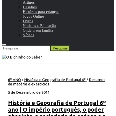
Artigos
Desafios
Histórias para crianças
Jogos Online
Livros
Notícias » Educação
Onde ir em família
Vídeos
Pesquisar
por:
6º ANO
/
História e Geografia de Portugal 6º
/
Resumos
da matéria e exercícios
5 de Dezembro de 2011
História e Geografia de Portugal 6º
ano | O império português, o poder