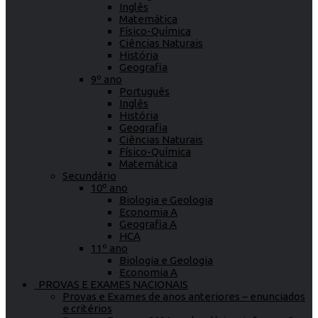
Inglês
Matemática
Físico-Química
Ciências Naturais
História
Geografia
9º ano
Português
Inglês
História
Geografia
Ciências Naturais
Físico-Química
Matemática
Secundário
10º ano
Biologia e Geologia
Economia A
Geografia A
HCA
11º ano
Biologia e Geologia
Economia A
PROVAS E EXAMES NACIONAIS
Provas e Exames de anos anteriores – enunciados
e critérios