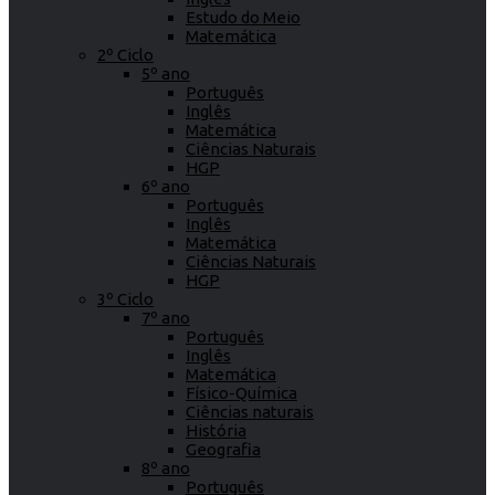
Estudo do Meio
Matemática
2º Ciclo
5º ano
Português
Inglês
Matemática
Ciências Naturais
HGP
6º ano
Português
Inglês
Matemática
Ciências Naturais
HGP
3º Ciclo
7º ano
Português
Inglês
Matemática
Físico-Química
Ciências naturais
História
Geografia
8º ano
Português