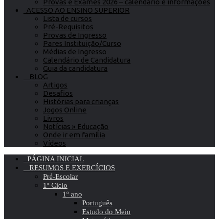
Provas e Exames 2026 – calendário e informações
ACESSO AO ENSINO SUPERIOR
Lista de cursos
Pré-Requisitos
Provas de Ingresso
Pares Instituição/Curso
Médias de Ingresso
Calendário de Candidatura
Guia da candidatura
BLOG
Artigos
Desafios
Histórias para crianças
Jogos Online
Livros
Notícias » Educação
Onde ir em família
Vídeos
PÁGINA INICIAL
RESUMOS E EXERCÍCIOS
Pré-Escolar
1º Ciclo
1º ano
Português
Estudo do Meio