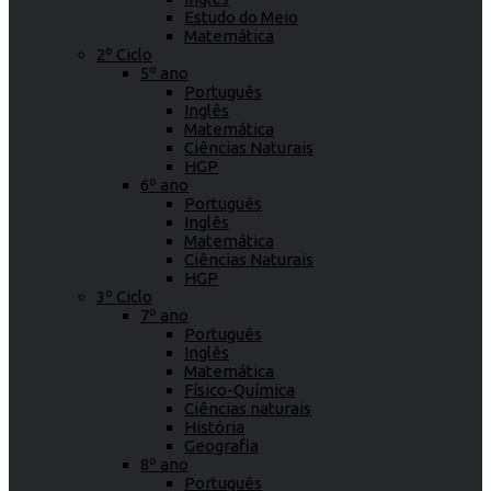
Estudo do Meio
Matemática
2º Ciclo
5º ano
Português
Inglês
Matemática
Ciências Naturais
HGP
6º ano
Português
Inglês
Matemática
Ciências Naturais
HGP
3º Ciclo
7º ano
Português
Inglês
Matemática
Físico-Química
Ciências naturais
História
Geografia
8º ano
Português