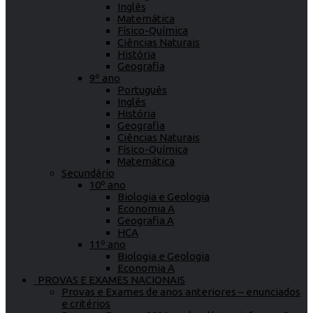
Inglês
Matemática
Físico-Química
Ciências Naturais
História
Geografia
9º ano
Português
Inglês
História
Geografia
Ciências Naturais
Físico-Química
Matemática
Secundário
10º ano
Biologia e Geologia
Economia A
Geografia A
HCA
11º ano
Biologia e Geologia
Economia A
PROVAS E EXAMES NACIONAIS
Provas e Exames de anos anteriores – enunciados
e critérios