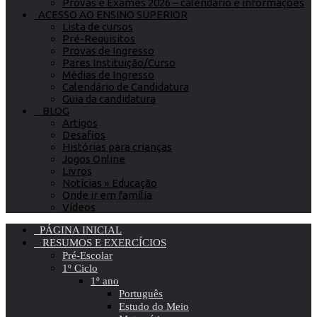
Provas e Exames 2026 – calendário e informações
ACESSO AO ENSINO SUPERIOR
Lista de cursos
Pré-Requisitos
Provas de Ingresso
Pares Instituição/Curso
Médias de Ingresso
Calendário de Candidatura
Guia da candidatura
BLOG
Artigos
Desafios
Histórias para crianças
Jogos Online
Livros
Notícias » Educação
Onde ir em família
Vídeos
PÁGINA INICIAL
RESUMOS E EXERCÍCIOS
Pré-Escolar
1º Ciclo
1º ano
Português
Estudo do Meio