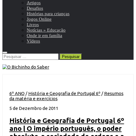
Artigos
Desafios
Histórias para crianças
Jogos Online
Livros
Notícias » Educação
Onde ir em família
Vídeos
Pesquisar
por:
6º ANO
/
História e Geografia de Portugal 6º
/
Resumos
da matéria e exercícios
5 de Dezembro de 2011
História e Geografia de Portugal 6º
ano | O império português, o poder