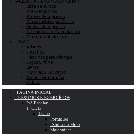
ACESSO AO ENSINO SUPERIOR
Lista de cursos
Pré-Requisitos
Provas de Ingresso
Pares Instituição/Curso
Médias de Ingresso
Calendário de Candidatura
Guia da candidatura
BLOG
Artigos
Desafios
Histórias para crianças
Jogos Online
Livros
Notícias » Educação
Onde ir em família
Vídeos
PÁGINA INICIAL
RESUMOS E EXERCÍCIOS
Pré-Escolar
1º Ciclo
1º ano
Português
Estudo do Meio
Matemática