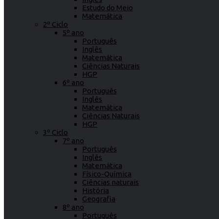
Estudo do Meio
Matemática
2º Ciclo
5º ano
Português
Inglês
Matemática
Ciências Naturais
HGP
6º ano
Português
Inglês
Matemática
Ciências Naturais
HGP
3º Ciclo
7º ano
Português
Inglês
Matemática
Físico-Química
Ciências naturais
História
Geografia
8º ano
Português