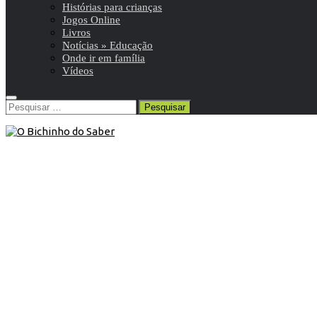
Histórias para crianças
Jogos Online
Livros
Notícias » Educação
Onde ir em família
Vídeos
Pesquisar
por:
Blog
/
Onde ir em família
6 de Março de 2020
Onde ir: Serões Musicais no Palácio
Nacional da Pena
6ª Temporada de Serões Musicais no Palácio Nacional da
Pena, em Sintra, dedicado ao repertório do período
romântico.