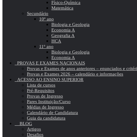
Físico-Química
Matemática
Secundário
10º ano
Biologia e Geologia
Economia A
Geografia A
HCA
11º ano
Biologia e Geologia
Economia A
PROVAS E EXAMES NACIONAIS
Provas e Exames de anos anteriores – enunciados e critér
Provas e Exames 2026 – calendário e informações
ACESSO AO ENSINO SUPERIOR
Lista de cursos
Pré-Requisitos
Provas de Ingresso
Pares Instituição/Curso
Médias de Ingresso
Calendário de Candidatura
Guia da candidatura
BLOG
Artigos
Desafios