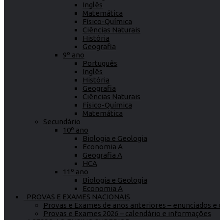
Inglês
Matemática
Físico-Química
Ciências Naturais
História
Geografia
9º ano
Português
Inglês
História
Geografia
Ciências Naturais
Físico-Química
Matemática
Secundário
10º ano
Biologia e Geologia
Economia A
Geografia A
HCA
11º ano
Biologia e Geologia
Economia A
PROVAS E EXAMES NACIONAIS
Provas e Exames de anos anteriores – enunciados e c
Provas e Exames 2026 – calendário e informações