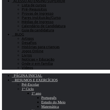
ACESSO AO ENSINO SUPERIOR
Lista de cursos
Pré-Requisitos
Provas de Ingresso
Pares Instituição/Curso
Médias de Ingresso
Calendário de Candidatura
Guia da candidatura
BLOG
Artigos
Desafios
Histórias para crianças
Jogos Online
Livros
Notícias » Educação
Onde ir em família
Vídeos
PÁGINA INICIAL
RESUMOS E EXERCÍCIOS
Pré-Escolar
1º Ciclo
1º ano
Português
Estudo do Meio
Matemática