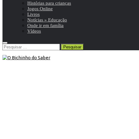
Histórias para crianças
Jogos Online
Livros
Notícias » Educação
Onde ir em família
Vídeos
Pesquisar
por:
Blog
/
Onde ir em família
6 de Março de 2020
Onde ir: Serões Musicais no Palácio
Nacional da Pena
6ª Temporada de Serões Musicais no Palácio Nacional da
Pena, em Sintra, dedicado ao repertório do período
romântico.