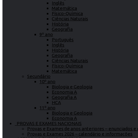
Inglês
Matemática
Físico-Química
Ciências Naturais
História
Geografia
9º ano
Português
Inglês
História
Geografia
Ciências Naturais
Físico-Química
Matemática
Secundário
10º ano
Biologia e Geologia
Economia A
Geografia A
HCA
11º ano
Biologia e Geologia
Economia A
PROVAS E EXAMES NACIONAIS
Provas e Exames de anos anteriores – enunciados e c
Provas e Exames 2026 – calendário e informações