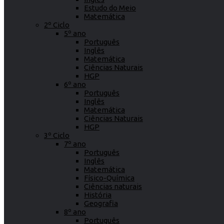
Estudo do Meio
Matemática
2º Ciclo
5º ano
Português
Inglês
Matemática
Ciências Naturais
HGP
6º ano
Português
Inglês
Matemática
Ciências Naturais
HGP
3º Ciclo
7º ano
Português
Inglês
Matemática
Físico-Química
Ciências naturais
História
Geografia
8º ano
Português