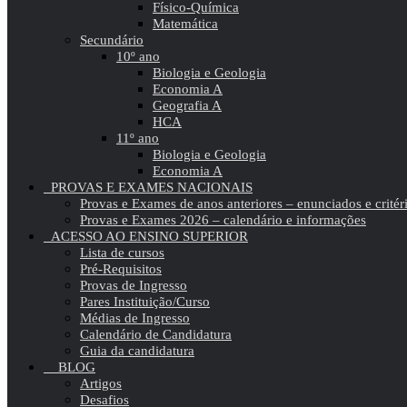
Físico-Química
Matemática
Secundário
10º ano
Biologia e Geologia
Economia A
Geografia A
HCA
11º ano
Biologia e Geologia
Economia A
PROVAS E EXAMES NACIONAIS
Provas e Exames de anos anteriores – enunciados e critér
Provas e Exames 2026 – calendário e informações
ACESSO AO ENSINO SUPERIOR
Lista de cursos
Pré-Requisitos
Provas de Ingresso
Pares Instituição/Curso
Médias de Ingresso
Calendário de Candidatura
Guia da candidatura
BLOG
Artigos
Desafios