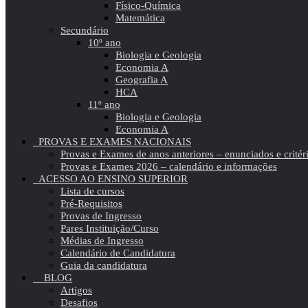
Físico-Química
Matemática
Secundário
10º ano
Biologia e Geologia
Economia A
Geografia A
HCA
11º ano
Biologia e Geologia
Economia A
PROVAS E EXAMES NACIONAIS
Provas e Exames de anos anteriores – enunciados e critér
Provas e Exames 2026 – calendário e informações
ACESSO AO ENSINO SUPERIOR
Lista de cursos
Pré-Requisitos
Provas de Ingresso
Pares Instituição/Curso
Médias de Ingresso
Calendário de Candidatura
Guia da candidatura
BLOG
Artigos
Desafios