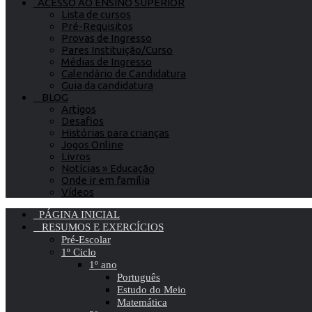
ACESSO AO ENSINO SUPERIOR
Lista de cursos
Pré-Requisitos
Provas de Ingresso
Pares Instituição/Curso
Médias de Ingresso
Calendário de Candidatura
Guia da candidatura
BLOG
Artigos
Desafios
Histórias para crianças
Jogos Online
Livros
Notícias » Educação
Onde ir em família
Vídeos
PÁGINA INICIAL
RESUMOS E EXERCÍCIOS
Pré-Escolar
1º Ciclo
1º ano
Português
Estudo do Meio
Matemática