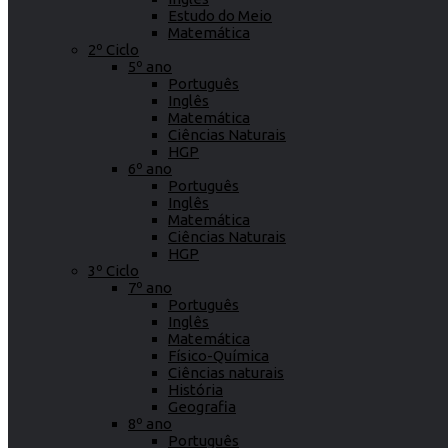
Estudo do Meio
Matemática
2º Ciclo
5º ano
Português
Inglês
Matemática
Ciências Naturais
HGP
6º ano
Português
Inglês
Matemática
Ciências Naturais
HGP
3º Ciclo
7º ano
Português
Inglês
Matemática
Físico-Química
Ciências naturais
História
Geografia
8º ano
Português