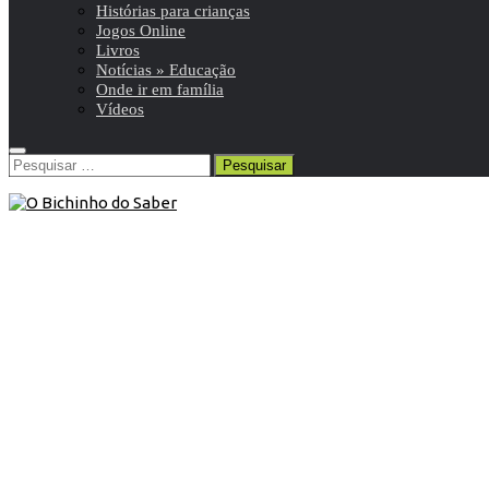
Histórias para crianças
Jogos Online
Livros
Notícias » Educação
Onde ir em família
Vídeos
Pesquisar
por:
5º ANO
/
Ciências Naturais 5º
/
Resumos da matéria e
exercícios
31 de Maio de 2011
Ciências Naturais 5º ano |
Classificação dos seres vivos
Resumo de Ciências Naturais | 5º ano | 16 de 16