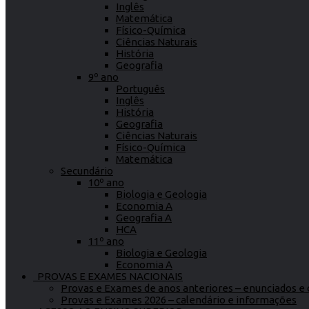
Inglês
Matemática
Físico-Química
Ciências Naturais
História
Geografia
9º ano
Português
Inglês
História
Geografia
Ciências Naturais
Físico-Química
Matemática
Secundário
10º ano
Biologia e Geologia
Economia A
Geografia A
HCA
11º ano
Biologia e Geologia
Economia A
PROVAS E EXAMES NACIONAIS
Provas e Exames de anos anteriores – enunciados e c
Provas e Exames 2026 – calendário e informações