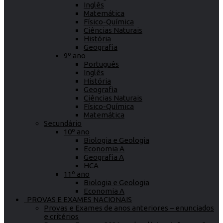
Inglês
Matemática
Físico-Química
Ciências Naturais
História
Geografia
9º ano
Português
Inglês
História
Geografia
Ciências Naturais
Físico-Química
Matemática
Secundário
10º ano
Biologia e Geologia
Economia A
Geografia A
HCA
11º ano
Biologia e Geologia
Economia A
PROVAS E EXAMES NACIONAIS
Provas e Exames de anos anteriores – enunciados
e critérios