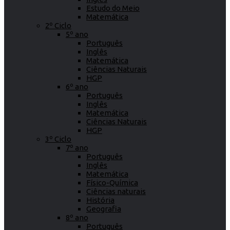
Estudo do Meio
Matemática
2º Ciclo
5º ano
Português
Inglês
Matemática
Ciências Naturais
HGP
6º ano
Português
Inglês
Matemática
Ciências Naturais
HGP
3º Ciclo
7º ano
Português
Inglês
Matemática
Físico-Química
Ciências naturais
História
Geografia
8º ano
Português