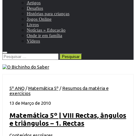
Artigos
Desafios
Histórias para crianças
Jogos Online
Livros
Notícias » Educação
Onde ir em família
Vídeos
Pesquisar
por:
5º ANO
/
Matemática 5º
/
Resumos da matéria e
exercícios
13 de Março de 2010
Matemática 5º | VIII Rectas, ângulos
e triângulos – 1. Rectas
Conteúdos escolares