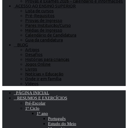
Provas e Exames 2026 – calendário e informações
ACESSO AO ENSINO SUPERIOR
Lista de cursos
Pré-Requisitos
Provas de Ingresso
Pares Instituição/Curso
Médias de Ingresso
Calendário de Candidatura
Guia da candidatura
BLOG
Artigos
Desafios
Histórias para crianças
Jogos Online
Livros
Notícias » Educação
Onde ir em família
Vídeos
PÁGINA INICIAL
RESUMOS E EXERCÍCIOS
Pré-Escolar
1º Ciclo
1º ano
Português
Estudo do Meio