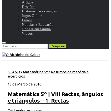
Artigos
Desafios
Histórias para crianças
Jogos Online
Livros
Notícias » Educação
Onde ir em família
Vídeos
Pesquisar
por:
5º ANO
/
Matemática 5º
/
Resumos da matéria e
exercícios
13 de Março de 2010
Matemática 5º | VIII Rectas, ângulos
e triângulos – 1. Rectas
Conteúdos escolares