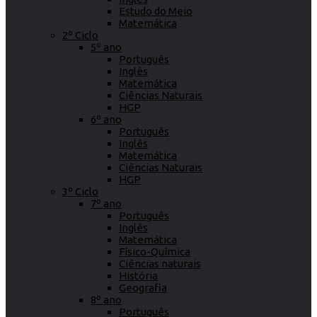
Estudo do Meio
Matemática
2º Ciclo
5º ano
Português
Inglês
Matemática
Ciências Naturais
HGP
6º ano
Português
Inglês
Matemática
Ciências Naturais
HGP
3º Ciclo
7º ano
Português
Inglês
Matemática
Físico-Química
Ciências naturais
História
Geografia
8º ano
Português