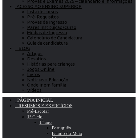
Provas e Exames 2026 – calendário e informações
ACESSO AO ENSINO SUPERIOR
Lista de cursos
Pré-Requisitos
Provas de Ingresso
Pares Instituição/Curso
Médias de Ingresso
Calendário de Candidatura
Guia da candidatura
BLOG
Artigos
Desafios
Histórias para crianças
Jogos Online
Livros
Notícias » Educação
Onde ir em família
Vídeos
PÁGINA INICIAL
RESUMOS E EXERCÍCIOS
Pré-Escolar
1º Ciclo
1º ano
Português
Estudo do Meio