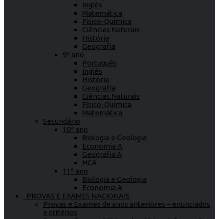
Inglês
Matemática
Físico-Química
Ciências Naturais
História
Geografia
9º ano
Português
Inglês
História
Geografia
Ciências Naturais
Físico-Química
Matemática
Secundário
10º ano
Biologia e Geologia
Economia A
Geografia A
HCA
11º ano
Biologia e Geologia
Economia A
PROVAS E EXAMES NACIONAIS
Provas e Exames de anos anteriores – enunciados
e critérios