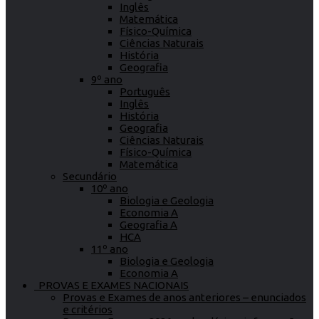
Inglês
Matemática
Físico-Química
Ciências Naturais
História
Geografia
9º ano
Português
Inglês
História
Geografia
Ciências Naturais
Físico-Química
Matemática
Secundário
10º ano
Biologia e Geologia
Economia A
Geografia A
HCA
11º ano
Biologia e Geologia
Economia A
PROVAS E EXAMES NACIONAIS
Provas e Exames de anos anteriores – enunciados
e critérios