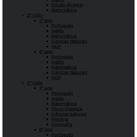
Estudo do Meio
Matemática
2º Ciclo
5º ano
Português
Inglês
Matemática
Ciências Naturais
HGP
6º ano
Português
Inglês
Matemática
Ciências Naturais
HGP
3º Ciclo
7º ano
Português
Inglês
Matemática
Físico-Química
Ciências naturais
História
Geografia
8º ano
Português