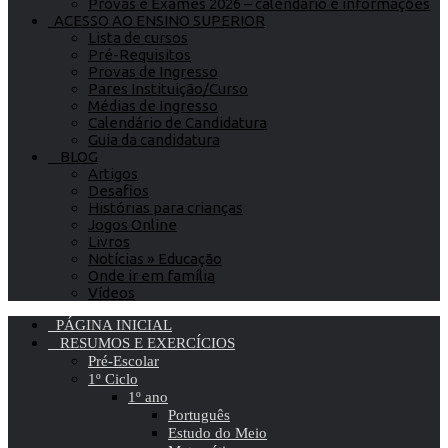
Provas e Exames 2026 – calendário e informações
ACESSO AO ENSINO SUPERIOR
Lista de cursos
Pré-Requisitos
Provas de Ingresso
Pares Instituição/Curso
Médias de Ingresso
Calendário de Candidatura
Guia da candidatura
BLOG
Artigos
Desafios
Histórias para crianças
Jogos Online
Livros
Notícias » Educação
Onde ir em família
Vídeos
PÁGINA INICIAL
RESUMOS E EXERCÍCIOS
Pré-Escolar
1º Ciclo
1º ano
Português
Estudo do Meio