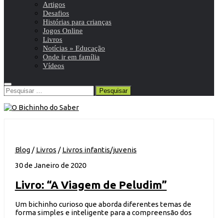
Artigos
Desafios
Histórias para crianças
Jogos Online
Livros
Notícias » Educação
Onde ir em família
Vídeos
Pesquisar
por:
Blog
/
Livros
/
Livros infantis/juvenis
30 de Janeiro de 2020
Livro: “A Viagem de Peludim”
Um bichinho curioso que aborda diferentes temas de
forma simples e inteligente para a compreensão dos