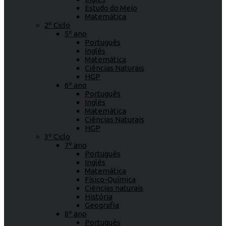
Estudo do Meio
Matemática
2º Ciclo
5º ano
Português
Inglês
Matemática
Ciências Naturais
HGP
6º ano
Português
Inglês
Matemática
Ciências Naturais
HGP
3º Ciclo
7º ano
Português
Inglês
Matemática
Físico-Química
Ciências naturais
História
Geografia
8º ano
Português