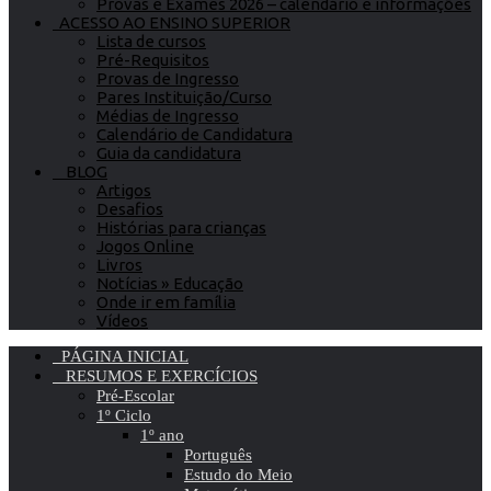
Provas e Exames 2026 – calendário e informações
ACESSO AO ENSINO SUPERIOR
Lista de cursos
Pré-Requisitos
Provas de Ingresso
Pares Instituição/Curso
Médias de Ingresso
Calendário de Candidatura
Guia da candidatura
BLOG
Artigos
Desafios
Histórias para crianças
Jogos Online
Livros
Notícias » Educação
Onde ir em família
Vídeos
PÁGINA INICIAL
RESUMOS E EXERCÍCIOS
Pré-Escolar
1º Ciclo
1º ano
Português
Estudo do Meio