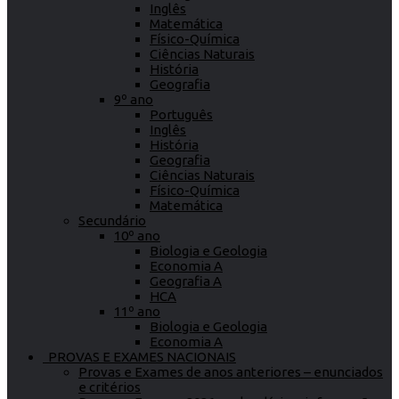
Inglês
Matemática
Físico-Química
Ciências Naturais
História
Geografia
9º ano
Português
Inglês
História
Geografia
Ciências Naturais
Físico-Química
Matemática
Secundário
10º ano
Biologia e Geologia
Economia A
Geografia A
HCA
11º ano
Biologia e Geologia
Economia A
PROVAS E EXAMES NACIONAIS
Provas e Exames de anos anteriores – enunciados
e critérios