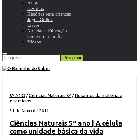
Artigos
Desafios
Histórias para crianças
Jogos Online
Livros
Notícias » Educação
Onde ir em família
Vídeos
Pesquisar
por:
5º ANO
/
Ciências Naturais 5º
/
Resumos da matéria e
exercícios
31 de Maio de 2011
Ciências Naturais 5º ano | A célula
como unidade básica da vida