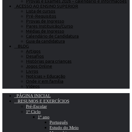
Provas e Exames 2026 – calendário e informações
ACESSO AO ENSINO SUPERIOR
Lista de cursos
Pré-Requisitos
Provas de Ingresso
Pares Instituição/Curso
Médias de Ingresso
Calendário de Candidatura
Guia da candidatura
BLOG
Artigos
Desafios
Histórias para crianças
Jogos Online
Livros
Notícias » Educação
Onde ir em família
Vídeos
PÁGINA INICIAL
RESUMOS E EXERCÍCIOS
Pré-Escolar
1º Ciclo
1º ano
Português
Estudo do Meio