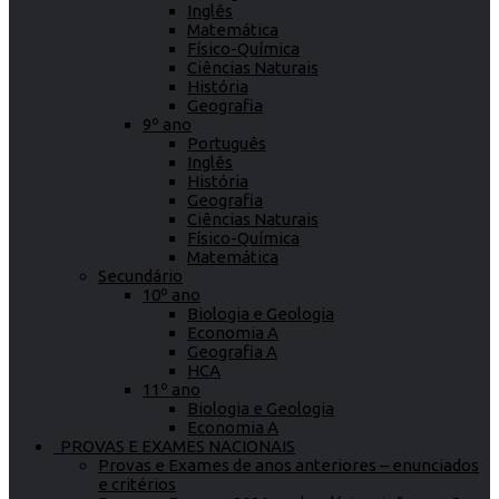
Inglês
Matemática
Físico-Química
Ciências Naturais
História
Geografia
9º ano
Português
Inglês
História
Geografia
Ciências Naturais
Físico-Química
Matemática
Secundário
10º ano
Biologia e Geologia
Economia A
Geografia A
HCA
11º ano
Biologia e Geologia
Economia A
PROVAS E EXAMES NACIONAIS
Provas e Exames de anos anteriores – enunciados
e critérios