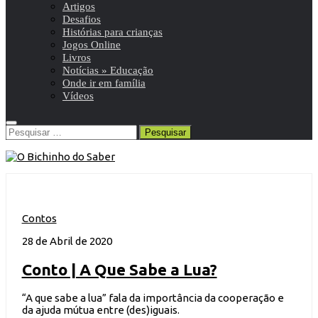
Artigos
Desafios
Histórias para crianças
Jogos Online
Livros
Notícias » Educação
Onde ir em família
Vídeos
Pesquisar
por:
Contos
28 de Abril de 2020
Conto | A Que Sabe a Lua?
“A que sabe a lua” fala da importância da cooperação e
da ajuda mútua entre (des)iguais.