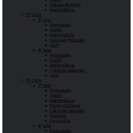
Estudo do Meio
Matemática
2º Ciclo
5º ano
Português
Inglês
Matemática
Ciências Naturais
HGP
6º ano
Português
Inglês
Matemática
Ciências Naturais
HGP
3º Ciclo
7º ano
Português
Inglês
Matemática
Físico-Química
Ciências naturais
História
Geografia
8º ano
Português