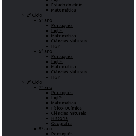
Estudo do Meio
Matemática
2º Ciclo
5º ano
Português
Inglês
Matemática
Ciências Naturais
HGP
6º ano
Português
Inglês
Matemática
Ciências Naturais
HGP
3º Ciclo
7º ano
Português
Inglês
Matemática
Físico-Química
Ciências naturais
História
Geografia
8º ano
Português