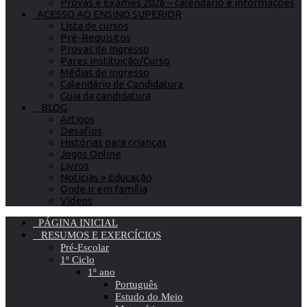
Provas e Exames 2026 – calendário e informações
ACESSO AO ENSINO SUPERIOR
Lista de cursos
Pré-Requisitos
Provas de Ingresso
Pares Instituição/Curso
Médias de Ingresso
Calendário de Candidatura
Guia da candidatura
BLOG
Artigos
Desafios
Histórias para crianças
Jogos Online
Livros
Notícias » Educação
Onde ir em família
Vídeos
PÁGINA INICIAL
RESUMOS E EXERCÍCIOS
Pré-Escolar
1º Ciclo
1º ano
Português
Estudo do Meio