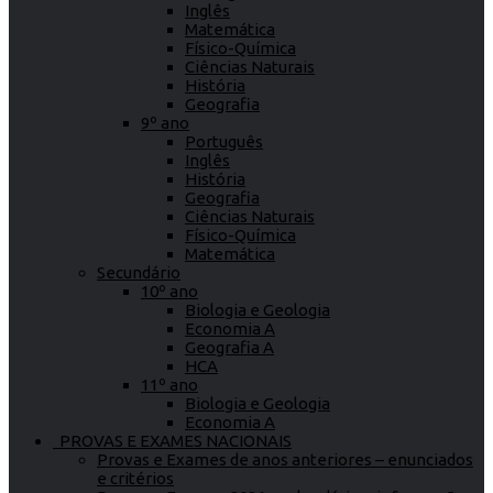
Inglês
Matemática
Físico-Química
Ciências Naturais
História
Geografia
9º ano
Português
Inglês
História
Geografia
Ciências Naturais
Físico-Química
Matemática
Secundário
10º ano
Biologia e Geologia
Economia A
Geografia A
HCA
11º ano
Biologia e Geologia
Economia A
PROVAS E EXAMES NACIONAIS
Provas e Exames de anos anteriores – enunciados
e critérios