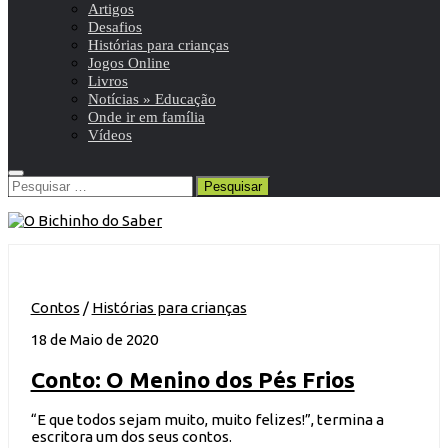
Artigos
Desafios
Histórias para crianças
Jogos Online
Livros
Notícias » Educação
Onde ir em família
Vídeos
Pesquisar
por:
Contos
/
Histórias para crianças
18 de Maio de 2020
Conto: O Menino dos Pés Frios
“E que todos sejam muito, muito felizes!”, termina a
escritora um dos seus contos.